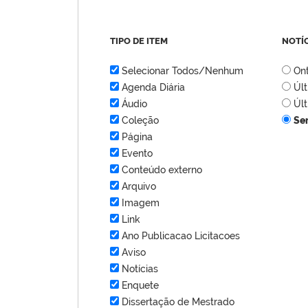
TIPO DE ITEM
NOTÍ
Selecionar Todos/Nenhum
On
Agenda Diária
Úl
Áudio
Úl
Coleção
Se
Página
Evento
Conteúdo externo
Arquivo
Imagem
Link
Ano Publicacao Licitacoes
Aviso
Notícias
Enquete
Dissertação de Mestrado