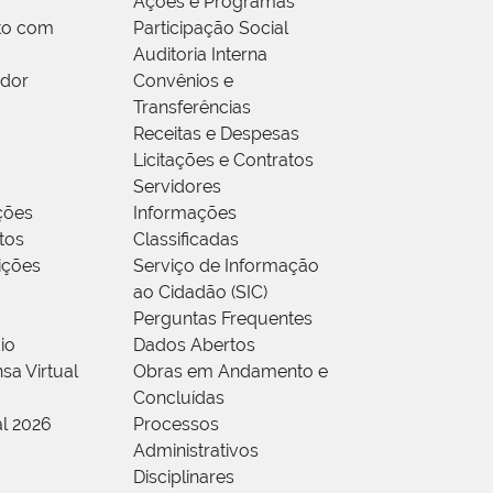
Ações e Programas
to com
Participação Social
Auditoria Interna
idor
Convênios e
Transferências
Receitas e Despesas
Licitações e Contratos
Servidores
ções
Informações
tos
Classificadas
rições
Serviço de Informação
ao Cidadão (SIC)
Perguntas Frequentes
io
Dados Abertos
sa Virtual
Obras em Andamento e
Concluídas
al 2026
Processos
Administrativos
Disciplinares