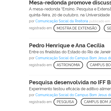
Mesa-redonda promove discussõ
A mesa-redonda “Ensino, Pesquisa e Extensão
quinta-feira, 20 de outubro, na Universidade
por
Comunicação Social da Rreitoria
publicado
em 
registrado em:
MOSTRA DE EXTENSÃO
,
S
Pedro Henrique e Ana Cecília
Entre os finalistas do Estado do Rio de Janeir
por
Comunicação Social do Campus Bom Jesus d
registrado em:
ASTRONOMIA
,
CAMPUS BO
Pesquisa desenvolvida no IFF 
Experimento testou eficácia de aditivo alime
por
Comunicação Social do Campus Bom Jesus d
registrado em:
PESQUISA
,
CAMPUS BOM J