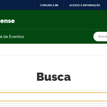
COMUNICA BR
ACESSO À INFORMAÇÃO
IR
PARA
nense
O
CONTEÚDO
Busca
Busca
al de Eventos
Busca