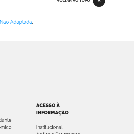
VOLTAR AO TOPO
 Não Adaptada
.
ACESSO À
INFORMAÇÃO
dante
êmico
Institucional