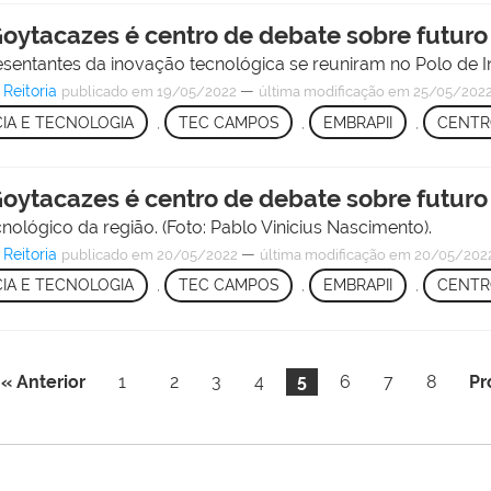
ytacazes é centro de debate sobre futuro 
esentantes da inovação tecnológica se reuniram no Polo de 
Reitoria
—
publicado
em 19/05/2022
última modificação
em 25/05/2022
CIA E TECNOLOGIA
,
TEC CAMPOS
,
EMBRAPII
,
CENTR
ytacazes é centro de debate sobre futuro 
ológico da região. (Foto: Pablo Vinicius Nascimento).
Reitoria
—
publicado
em 20/05/2022
última modificação
em 20/05/2022
CIA E TECNOLOGIA
,
TEC CAMPOS
,
EMBRAPII
,
CENTR
« Anterior
1
2
3
4
5
6
7
8
Pr