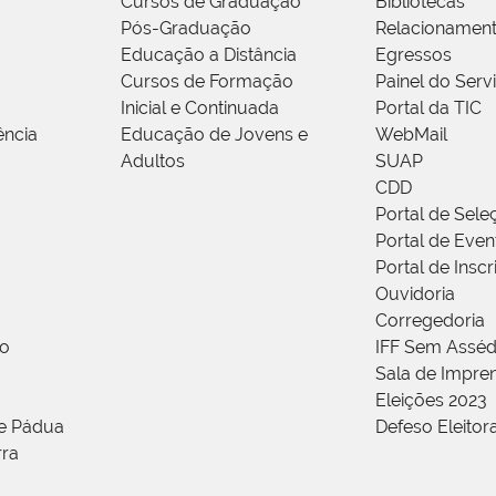
Cursos de Graduação
Bibliotecas
Pós-Graduação
Relacionamen
Educação a Distância
Egressos
Cursos de Formação
Painel do Serv
Inicial e Continuada
Portal da TIC
ência
Educação de Jovens e
WebMail
Adultos
SUAP
CDD
Portal de Sele
Portal de Even
Portal de Insc
Ouvidoria
Corregedoria
ão
IFF Sem Asséd
Sala de Impren
Eleições 2023
de Pádua
Defeso Eleitor
rra