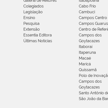
Galeria de Reitores
Itabapoana
Colegiados
Cabo Frio
Legislação
Cambuci
Ensino
Campos Centro
Pesquisa
Campos Guarus
Extensão
Centro de Refer
Essentia Editora
Campos dos
Últimas Notícias
Goytacazes
Itaboraí
Itaperuna
Macaé
Maricá
Quissamã
Polo de Inovaç
Campos dos
Goytacazes
Santo Antônio 
São João da Ba