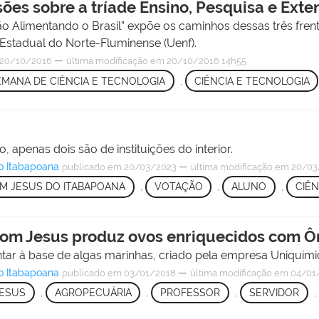
es sobre a tríade Ensino, Pesquisa e Exte
 Alimentando o Brasil” expõe os caminhos dessas três frentes
 Estadual do Norte-Fluminense (Uenf).
—
20/10/2016
última modificação
em 20/10/2016 14h55
EMANA DE CIÊNCIA E TECNOLOGIA
,
CIÊNCIA E TECNOLOGIA
o, apenas dois são de instituições do interior.
o Itabapoana
—
publicado
em 20/03/2023
última modificação
em 20/03
M JESUS DO ITABAPOANA
,
VOTAÇÃO
,
ALUNO
,
CIÊN
Bom Jesus produz ovos enriquecidos com 
ntar à base de algas marinhas, criado pela empresa Uniquími
o Itabapoana
—
publicado
em 03/01/2018
última modificação
em 04/01
ESUS
,
AGROPECUÁRIA
,
PROFESSOR
,
SERVIDOR
,