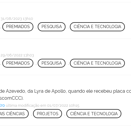
31/08/2023 13h10
,
PREMIADOS
,
PESQUISA
,
CIÊNCIA E TECNOLOGIA
29/06/2022 13h03
,
PREMIADOS
,
PESQUISA
,
CIÊNCIA E TECNOLOGIA
 de Azevedo, da Lyra de Apollo, quando ele recebeu placa c
AscomCCC).
tro
última modificação
em 01/07/2022 10h15
IS CIÊNCIAS
,
PROJETOS
,
CIÊNCIA E TECNOLOGIA