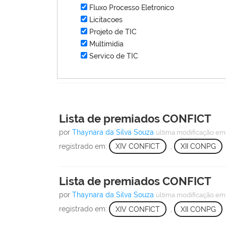
Fluxo Processo Eletronico
Licitacoes
Projeto de TIC
Multimídia
Servico de TIC
Lista de premiados CONFICT
por
Thaynara da Silva Souza
última modificação
em 
registrado em:
XIV CONFICT
,
XII CONPG
Lista de premiados CONFICT
por
Thaynara da Silva Souza
última modificação
em 
registrado em:
XIV CONFICT
,
XII CONPG