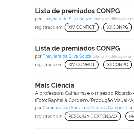
Lista de premiados CONPG
por
Thaynara da Silva Souza
última modificação
em 
registrado em:
XIV CONFICT
,
XII CONPG
Lista de premiados CONPG
por
Thaynara da Silva Souza
última modificação
em 
registrado em:
XIV CONFICT
,
XII CONPG
Mais Ciência
A professora Catharina e o maestro Ricardo
(Foto: Raphella Cordeiro/Produção Visual/
por
Comunicação Social do Campus Campos Cen
registrado em:
PESQUISA E EXTENSÃO
,
MA