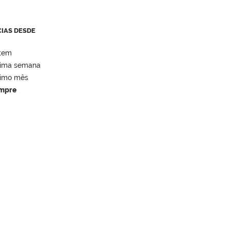
CIAS DESDE
tem
tima semana
timo mês
mpre