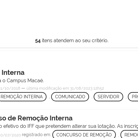
54
itens atendem ao seu critério.
 Interna
ra o Campus Macaé.
—
1/10/2018
última modificação
em 31/08/2023 12h52
REMOÇÃO INTERNA
,
COMUNICADO
,
SERVIDOR
,
PR
rso de Remoção Interna
efetivo do IFF que pretendem alterar sua lotação. As inscriç
registrado em:
CONCURSO DE REMOÇÃO
,
REMO
0/07/2020