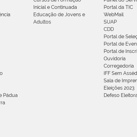
Inicial e Continuada
Portal da TIC
ência
Educação de Jovens e
WebMail
Adultos
SUAP
CDD
Portal de Sele
Portal de Even
Portal de Insc
Ouvidoria
Corregedoria
ão
IFF Sem Asséd
Sala de Impren
Eleições 2023
de Pádua
Defeso Eleitor
rra