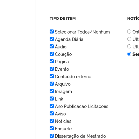
TIPO DE ITEM
NOTÍ
Selecionar Todos/Nenhum
On
Agenda Diária
Úl
Áudio
Úl
Coleção
Se
Página
Evento
Conteúdo externo
Arquivo
Imagem
Link
Ano Publicacao Licitacoes
Aviso
Notícias
Enquete
Dissertação de Mestrado