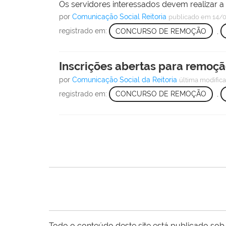
Os servidores interessados devem realizar a i
por
Comunicação Social Reitoria
publicado
em 14/
registrado em:
CONCURSO DE REMOÇÃO
,
Inscrições abertas para remoçã
por
Comunicação Social da Reitoria
última modific
registrado em:
CONCURSO DE REMOÇÃO
,
Todo o conteúdo deste site está publicado sob 