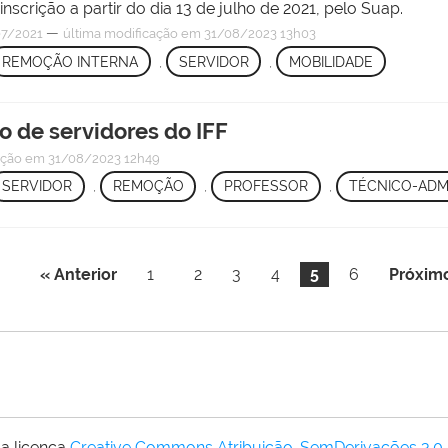
nscrição a partir do dia 13 de julho de 2021, pelo Suap.
—
07/2021
última modificação
em 31/08/2023 13h03
REMOÇÃO INTERNA
,
SERVIDOR
,
MOBILIDADE
o de servidores do IFF
ação
em 31/08/2023 12h49
SERVIDOR
,
REMOÇÃO
,
PROFESSOR
,
TÉCNICO-ADM
« Anterior
1
2
3
4
5
6
Próxim
a licença
Creative Commons Atribuição-SemDerivações 3.0