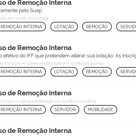
rso de Remoção Interna
ivamente pelo Suap
ação
em 31/08/2023 12h59
REMOÇÃO INTERNA
,
LOTAÇÃO
,
REMOÇÃO
,
SERVI
rso de Remoção Interna
efetivo do IFF que pretendem alterar sua lotação. As inscriç
—
09/07/2020
última modificação
em 31/08/2023 12h59
REMOÇÃO INTERNA
,
LOTAÇÃO
,
REMOÇÃO
,
SERVI
rso de Remoção Interna
—
07/2021
última modificação
em 31/08/2023 13h03
REMOÇÃO INTERNA
,
SERVIDOR
,
MOBILIDADE
rso de Remoção Interna