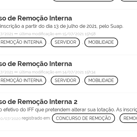
rso de Remoção Interna
nscrição a partir do dia 13 de julho de 2021, pelo Suap.
—
07/2021
última modificação
em 15/07/2021 15h58
REMOÇÃO INTERNA
,
SERVIDOR
,
MOBILIDADE
rso de Remoção Interna
—
07/2021
última modificação
em 14/07/2021 15h34
REMOÇÃO INTERNA
,
SERVIDOR
,
MOBILIDADE
so de Remoção Interna 2
efetivo do IFF que pretendem alterar sua lotação. As inscriç
registrado em:
CONCURSO DE REMOÇÃO
,
REMO
0/07/2020