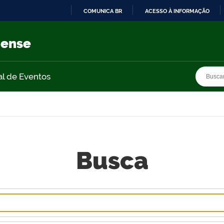
COMUNICA BR
ACESSO À INFORMAÇÃO
IR
PARA
nense
O
CONTEÚDO
Busca
Busca
al de Eventos
Busca