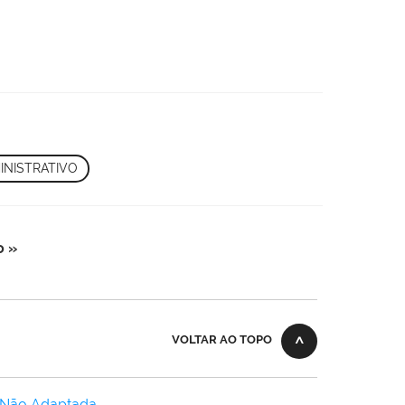
INISTRATIVO
o »
VOLTAR AO TOPO
 Não Adaptada
.