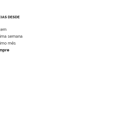
CIAS DESDE
tem
tima semana
timo mês
mpre