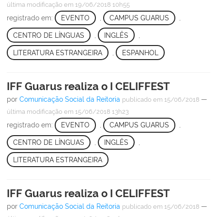
última modificação
em 19/06/2018 10h55
registrado em:
EVENTO
,
CAMPUS GUARUS
,
CENTRO DE LÍNGUAS
,
INGLÊS
,
LITERATURA ESTRANGEIRA
,
ESPANHOL
IFF Guarus realiza o I CELIFFEST
por
Comunicação Social da Reitoria
—
publicado
em 15/06/2018
última modificação
em 15/06/2018 13h23
registrado em:
EVENTO
,
CAMPUS GUARUS
,
CENTRO DE LÍNGUAS
,
INGLÊS
,
LITERATURA ESTRANGEIRA
IFF Guarus realiza o I CELIFFEST
por
Comunicação Social da Reitoria
—
publicado
em 15/06/2018