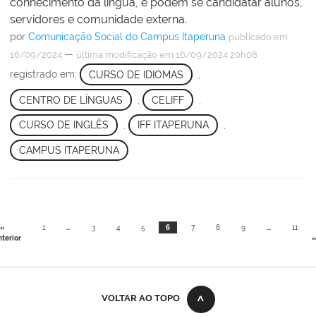
conhecimento da língua, e podem se candidatar alunos,
servidores e comunidade externa.
por
Comunicação Social do Campus Itaperuna
publicado
em
—
16/09/2024
última modificação
em 16/09/2024 20h08
registrado em:
CURSO DE IDIOMAS
,
CENTRO DE LÍNGUAS
,
CELIFF
,
CURSO DE INGLÊS
,
IFF ITAPERUNA
,
CAMPUS ITAPERUNA
«
1
...
3
4
5
6
7
8
9
...
11
terior
»
VOLTAR AO TOPO