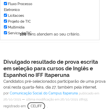
Fluxo Processo
Eletronico
Licitacoes
Projeto de TIC
Multimídia
Servico de TIC
108
itens atendem ao seu critério.
Divulgado resultado de prova escrita
em seleção para cursos de Inglês e
Espanhol no IFF Itaperuna
Candidatos pré-selecionados participarão de uma prova
oral nesta quarta-feira, dia 27, também pela internet.
por
Comunicação Social do Campus Itaperuna
publicado
em
—
26/10/2021
última modificação
em 26/10/2021 18h55
registrado em:
CELIFF
,