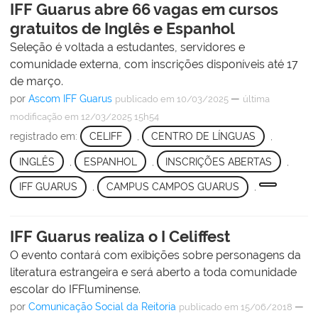
IFF Guarus abre 66 vagas em cursos
gratuitos de Inglês e Espanhol
Seleção é voltada a estudantes, servidores e
comunidade externa, com inscrições disponíveis até 17
de março.
por
Ascom IFF Guarus
—
publicado
em 10/03/2025
última
modificação
em 12/03/2025 15h54
registrado em:
CELIFF
,
CENTRO DE LÍNGUAS
,
INGLÊS
,
ESPANHOL
,
INSCRIÇÕES ABERTAS
,
IFF GUARUS
,
CAMPUS CAMPOS GUARUS
,
IFF Guarus realiza o I Celiffest
O evento contará com exibições sobre personagens da
literatura estrangeira e será aberto a toda comunidade
escolar do IFFluminense.
por
Comunicação Social da Reitoria
—
publicado
em 15/06/2018