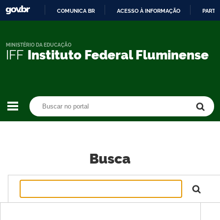
COMUNICA BR
ACESSO À INFORMAÇÃO
PARTI
IR
PARA
O
MINISTÉRIO DA EDUCAÇÃO
IFF
Instituto Federal Fluminense
CONTEÚDO
Buscar no portal
Buscar no portal
Busca