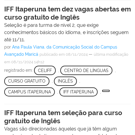
IFF Itaperuna tem dez vagas abertas em
curso gratuito de Inglês
Seleção é para turma de nível 2, que exige
conhecimentos básicos do idioma, e inscrições seguem
até 11/11.
por
Ana Paula Viana, da Comunicação Social do Campus
Avançado Maricá
—
publicado
em 08/11/2024
última modificação
em 08/11/2024 14h12
registrado em:
CELIFF
,
CENTRO DE LÍNGUAS
,
CURSO GRATUITO
,
INGLÊS
,
CAMPUS ITAPERUNA
,
IFF ITAPERUNA
,
IFF Itaperuna tem seleção para curso
gratuito de Inglês
Vagas são direcionadas àqueles que já têm algum