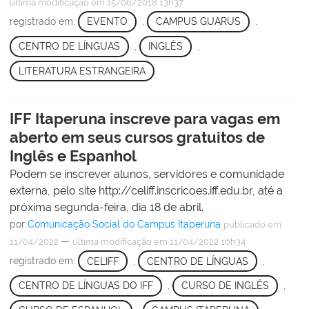
última modificação
em 15/06/2018 13h37
registrado em:
EVENTO
,
CAMPUS GUARUS
,
CENTRO DE LÍNGUAS
,
INGLÊS
,
LITERATURA ESTRANGEIRA
IFF Itaperuna inscreve para vagas em
aberto em seus cursos gratuitos de
Inglês e Espanhol
Podem se inscrever alunos, servidores e comunidade
externa, pelo site http://celiff.inscricoes.iff.edu.br, até a
próxima segunda-feira, dia 18 de abril.
por
Comunicação Social do Campus Itaperuna
publicado
em
—
11/04/2022
última modificação
em 11/04/2022 16h34
registrado em:
CELIFF
,
CENTRO DE LÍNGUAS
,
CENTRO DE LÍNGUAS DO IFF
,
CURSO DE INGLÊS
,