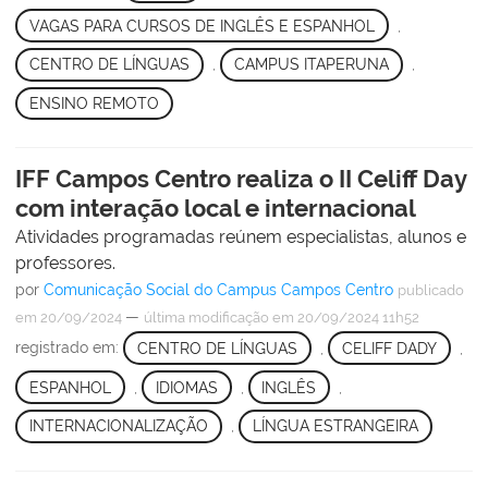
VAGAS PARA CURSOS DE INGLÊS E ESPANHOL
,
CENTRO DE LÍNGUAS
,
CAMPUS ITAPERUNA
,
ENSINO REMOTO
IFF Campos Centro realiza o II Celiff Day
com interação local e internacional
Atividades programadas reúnem especialistas, alunos e
professores.
por
Comunicação Social do Campus Campos Centro
publicado
—
em 20/09/2024
última modificação
em 20/09/2024 11h52
registrado em:
CENTRO DE LÍNGUAS
,
CELIFF DADY
,
ESPANHOL
,
IDIOMAS
,
INGLÊS
,
INTERNACIONALIZAÇÃO
,
LÍNGUA ESTRANGEIRA