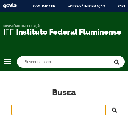
COMUNICA BR
ACESSO À INFORMAÇÃO
PARTI
IR
PARA
O
MINISTÉRIO DA EDUCAÇÃO
IFF
Instituto Federal Fluminense
CONTEÚDO
Buscar no portal
Buscar no portal
Busca