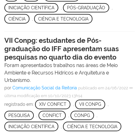
INICIAÇÃO CIENTÍFICA
,
PÓS-GRADUAÇÃO
,
CIÊNCIA
,
CIÊNCIA E TECNOLOGIA
VII Conpg: estudantes de Pós-
graduação do IFF apresentam suas
pesquisas no quarto dia do evento
Foram apresentados trabalhos nas áreas de Meio
Ambiente e Recursos Hídricos e Arquitetura e
Urbanismo.
por
Comunicação Social da Reitoria
—
publicado
em 24/06/2022
última modificação
em 10/10/2023 13h14
registrado em:
XIV CONFICT
,
VII CONPG
,
PESQUISA
,
CONFICT
,
CONPG
,
INICIAÇÃO CIENTÍFICA
,
CIÊNCIA E TECNOLOGIA