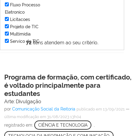
Fluxo Processo
Eletronico
Licitacoes
Projeto de TIC
Multimídia
Servico de TIC
72
itens atendem ao seu critério.
Programa de formação, com certificado,
é voltado principalmente para
estudantes
Arte: Divulgação
por
Comunicação Social da Reitoria
—
publicado
em 13/09/2021
última modificação
em 31/08/2023 13h04
registrado em:
CIÊNCIA E TECNOLOGIA
,
TECNOLOGIA DA INFORMAÇÃO E COMUNICAÇÃO
,