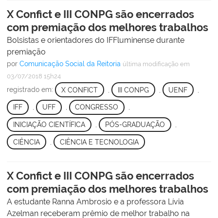
X Confict e III CONPG são encerrados
com premiação dos melhores trabalhos
Bolsistas e orientadores do IFFluminense durante
premiação
por
Comunicação Social da Reitoria
última modificação
em
03/07/2018 15h24
registrado em:
X CONFICT
,
III CONPG
,
UENF
,
IFF
,
UFF
,
CONGRESSO
,
INICIAÇÃO CIENTÍFICA
,
PÓS-GRADUAÇÃO
,
CIÊNCIA
,
CIÊNCIA E TECNOLOGIA
X Confict e III CONPG são encerrados
com premiação dos melhores trabalhos
A estudante Ranna Ambrosio e a professora Lívia
Azelman receberam prêmio de melhor trabalho na