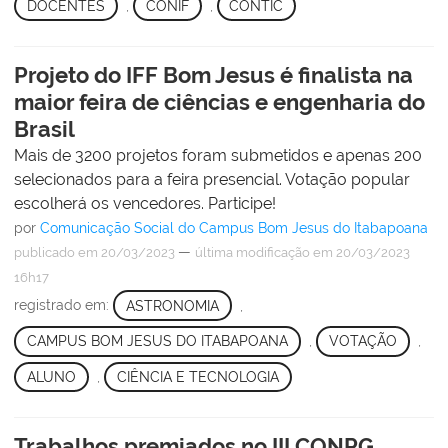
DOCENTES
,
CONIF
,
CONTIC
Projeto do IFF Bom Jesus é finalista na
maior feira de ciências e engenharia do
Brasil
Mais de 3200 projetos foram submetidos e apenas 200
selecionados para a feira presencial. Votação popular
escolherá os vencedores. Participe!
por
Comunicação Social do Campus Bom Jesus do Itabapoana
—
publicado
em 20/03/2023
última modificação
em 20/03/2023
16h17
registrado em:
ASTRONOMIA
,
CAMPUS BOM JESUS DO ITABAPOANA
,
VOTAÇÃO
,
ALUNO
,
CIÊNCIA E TECNOLOGIA
Trabalhos premiados no III CONPG