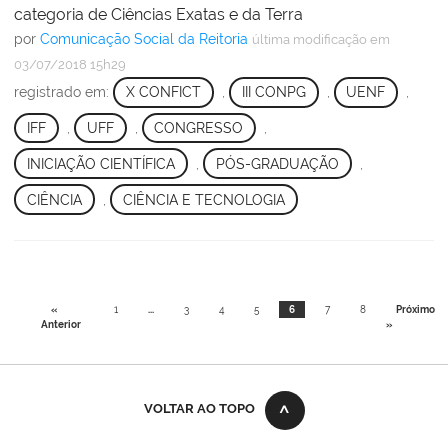
categoria de Ciências Exatas e da Terra
por
Comunicação Social da Reitoria
última modificação
em
03/07/2018 15h29
registrado em:
X CONFICT
,
III CONPG
,
UENF
,
IFF
,
UFF
,
CONGRESSO
,
INICIAÇÃO CIENTÍFICA
,
PÓS-GRADUAÇÃO
,
CIÊNCIA
,
CIÊNCIA E TECNOLOGIA
«
1
...
3
4
5
6
7
8
Próximo
Anterior
»
VOLTAR AO TOPO