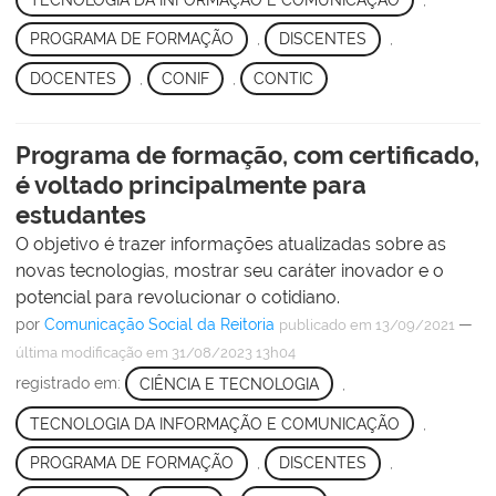
PROGRAMA DE FORMAÇÃO
,
DISCENTES
,
DOCENTES
,
CONIF
,
CONTIC
Programa de formação, com certificado,
é voltado principalmente para
estudantes
O objetivo é trazer informações atualizadas sobre as
novas tecnologias, mostrar seu caráter inovador e o
potencial para revolucionar o cotidiano.
por
Comunicação Social da Reitoria
—
publicado
em 13/09/2021
última modificação
em 31/08/2023 13h04
registrado em:
CIÊNCIA E TECNOLOGIA
,
TECNOLOGIA DA INFORMAÇÃO E COMUNICAÇÃO
,
PROGRAMA DE FORMAÇÃO
,
DISCENTES
,