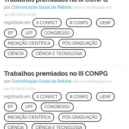
por
Comunicação Social da Reitoria
última modificação
em
31/08/2023 12h50
registrado em:
X CONFICT
,
III CONPG
,
UENF
,
IFF
,
UFF
,
CONGRESSO
,
INICIAÇÃO CIENTÍFICA
,
PÓS-GRADUAÇÃO
,
CIÊNCIA
,
CIÊNCIA E TECNOLOGIA
Trabalhos premiados no III CONPG
por
Comunicação Social da Reitoria
última modificação
em
04/07/2018 11h31
registrado em:
X CONFICT
,
III CONPG
,
UENF
,
IFF
,
UFF
,
CONGRESSO
,
INICIAÇÃO CIENTÍFICA
,
PÓS-GRADUAÇÃO
,
CIÊNCIA
,
CIÊNCIA E TECNOLOGIA