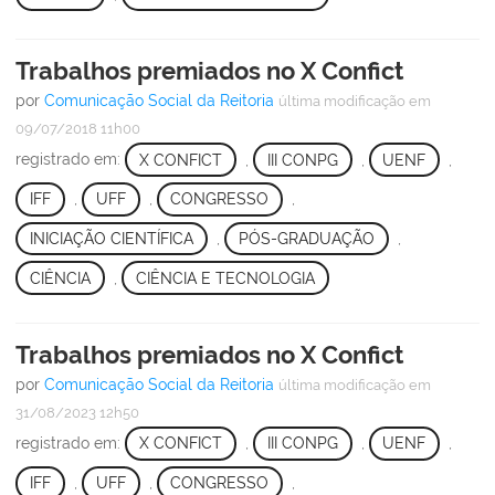
Trabalhos premiados no X Confict
por
Comunicação Social da Reitoria
última modificação
em
09/07/2018 11h00
registrado em:
X CONFICT
,
III CONPG
,
UENF
,
IFF
,
UFF
,
CONGRESSO
,
INICIAÇÃO CIENTÍFICA
,
PÓS-GRADUAÇÃO
,
CIÊNCIA
,
CIÊNCIA E TECNOLOGIA
Trabalhos premiados no X Confict
por
Comunicação Social da Reitoria
última modificação
em
31/08/2023 12h50
registrado em:
X CONFICT
,
III CONPG
,
UENF
,
IFF
,
UFF
,
CONGRESSO
,