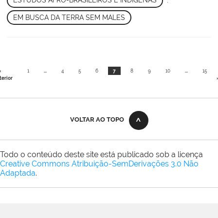
ESTUDOS AFRO-BRASILEIROS E INDÍGENAS
,
EM BUSCA DA TERRA SEM MALES
«
1
...
4
5
6
7
8
9
10
...
15
terior
VOLTAR AO TOPO
Todo o conteúdo deste site está publicado sob a licença
Creative Commons Atribuição-SemDerivações 3.0 Não
Adaptada
.