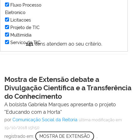
Fluxo Processo
Eletronico
Licitacoes
Projeto de TIC
Multimídia
Servico de TIC
141
itens atendem ao seu critério.
Mostra de Extensão debate a
Divulgação Científica e a Transferência
do Conhecimento
A bolsista Gabriela Marques apresenta o projeto
"Educando com a Horta"
por
Comunicação Social da Reitoria
última modificação
em
19/10/2018 15h50
registrado em:
MOSTRA DE EXTENSÃO
,