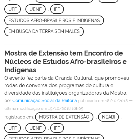
UFF
,
UENF
,
IFF
,
ESTUDOS AFRO-BRASILEIROS E INDÍGENAS
,
EM BUSCA DA TERRA SEM MALES
Mostra de Extensão tem Encontro de
Núcleos de Estudos Afro-brasileiros e
Indígenas
O evento fez parte da Ciranda Cultural, que promoveu
rodas de conversa dos programas de cultura e
diversidade das instituições organizadoras da Mostra.
por
Comunicação Social da Reitoria
—
publicado
em 18/10/2018
última modificação
em 19/10/2018 16h05
registrado em:
MOSTRA DE EXTENSÃO
,
NEABI
,
UFF
,
UENF
,
IFF
,