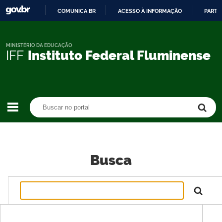
COMUNICA BR
ACESSO À INFORMAÇÃO
PARTI
IR
PARA
O
MINISTÉRIO DA EDUCAÇÃO
IFF
Instituto Federal Fluminense
CONTEÚDO
Buscar no portal
Buscar no portal
Busca