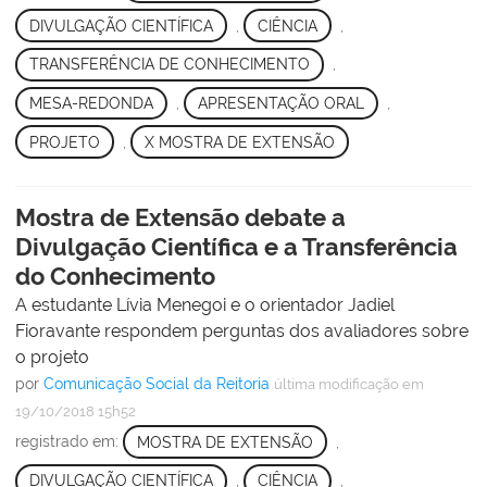
DIVULGAÇÃO CIENTÍFICA
,
CIÊNCIA
,
TRANSFERÊNCIA DE CONHECIMENTO
,
MESA-REDONDA
,
APRESENTAÇÃO ORAL
,
PROJETO
,
X MOSTRA DE EXTENSÃO
Mostra de Extensão debate a
Divulgação Científica e a Transferência
do Conhecimento
A estudante Lívia Menegoi e o orientador Jadiel
Fioravante respondem perguntas dos avaliadores sobre
o projeto
por
Comunicação Social da Reitoria
última modificação
em
19/10/2018 15h52
registrado em:
MOSTRA DE EXTENSÃO
,
DIVULGAÇÃO CIENTÍFICA
,
CIÊNCIA
,