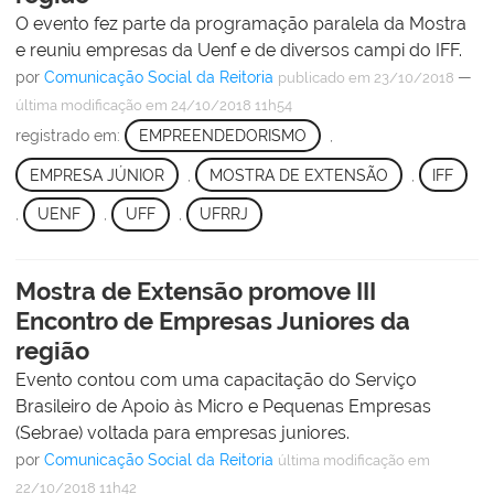
O evento fez parte da programação paralela da Mostra
e reuniu empresas da Uenf e de diversos campi do IFF.
por
Comunicação Social da Reitoria
—
publicado
em 23/10/2018
última modificação
em 24/10/2018 11h54
registrado em:
EMPREENDEDORISMO
,
EMPRESA JÚNIOR
,
MOSTRA DE EXTENSÃO
,
IFF
,
UENF
,
UFF
,
UFRRJ
Mostra de Extensão promove III
Encontro de Empresas Juniores da
região
Evento contou com uma capacitação do Serviço
Brasileiro de Apoio às Micro e Pequenas Empresas
(Sebrae) voltada para empresas juniores.
por
Comunicação Social da Reitoria
última modificação
em
22/10/2018 11h42