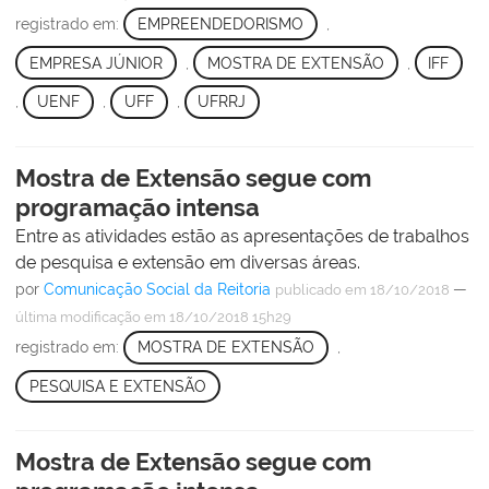
registrado em:
EMPREENDEDORISMO
,
EMPRESA JÚNIOR
,
MOSTRA DE EXTENSÃO
,
IFF
,
UENF
,
UFF
,
UFRRJ
Mostra de Extensão segue com
programação intensa
Entre as atividades estão as apresentações de trabalhos
de pesquisa e extensão em diversas áreas.
por
Comunicação Social da Reitoria
—
publicado
em 18/10/2018
última modificação
em 18/10/2018 15h29
registrado em:
MOSTRA DE EXTENSÃO
,
PESQUISA E EXTENSÃO
Mostra de Extensão segue com