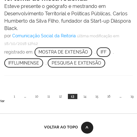
Esteve presente o geógrafo e mestrando em
Desenvolvimento Territorial e Políticas Públicas, Carlos
Humberto da Silva Filho, fundador da Start-up Diáspora
Black.
por
Comunicação Social da Reitoria
última modificação
em
18/10/2018 12h12
registrado em:
MOSTRA DE EXTENSÃO
,
IFF
,
IFFLUMINENSE
,
PESQUISA E EXTENSÃO
1
...
10
11
12
13
14
15
16
...
19
ior
VOLTAR AO TOPO