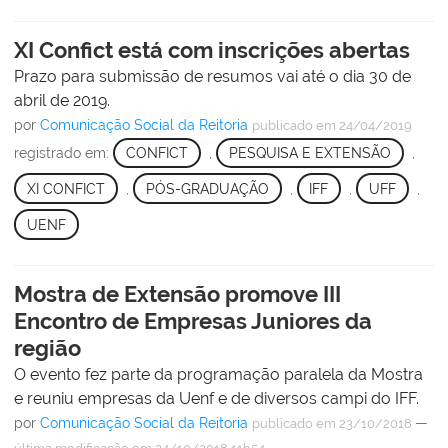
XI Confict está com inscrições abertas
Prazo para submissão de resumos vai até o dia 30 de
abril de 2019.
por
Comunicação Social da Reitoria
publicado
em 24/04/2019
registrado em:
CONFICT
,
PESQUISA E EXTENSÃO
,
XI CONFICT
,
PÓS-GRADUAÇÃO
,
IFF
,
UFF
,
UENF
Mostra de Extensão promove III
Encontro de Empresas Juniores da
região
O evento fez parte da programação paralela da Mostra
e reuniu empresas da Uenf e de diversos campi do IFF.
por
Comunicação Social da Reitoria
—
publicado
em 23/10/2018