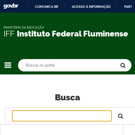
COMUNICA BR
ACESSO À INFORMAÇÃO
PARTI
IR
PARA
O
MINISTÉRIO DA EDUCAÇÃO
IFF
Instituto Federal Fluminense
CONTEÚDO
Buscar no portal
Buscar no portal
Busca