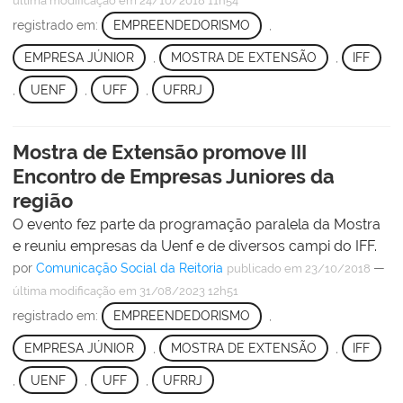
última modificação
em 24/10/2018 11h54
registrado em:
EMPREENDEDORISMO
,
EMPRESA JÚNIOR
,
MOSTRA DE EXTENSÃO
,
IFF
,
UENF
,
UFF
,
UFRRJ
Mostra de Extensão promove III
Encontro de Empresas Juniores da
região
O evento fez parte da programação paralela da Mostra
e reuniu empresas da Uenf e de diversos campi do IFF.
por
Comunicação Social da Reitoria
—
publicado
em 23/10/2018
última modificação
em 31/08/2023 12h51
registrado em:
EMPREENDEDORISMO
,
EMPRESA JÚNIOR
,
MOSTRA DE EXTENSÃO
,
IFF
,
UENF
,
UFF
,
UFRRJ