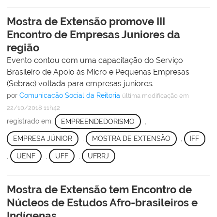
Mostra de Extensão promove III
Encontro de Empresas Juniores da
região
Evento contou com uma capacitação do Serviço
Brasileiro de Apoio às Micro e Pequenas Empresas
(Sebrae) voltada para empresas juniores.
por
Comunicação Social da Reitoria
última modificação
em
22/10/2018 11h42
registrado em:
EMPREENDEDORISMO
,
EMPRESA JÚNIOR
,
MOSTRA DE EXTENSÃO
,
IFF
,
UENF
,
UFF
,
UFRRJ
Mostra de Extensão tem Encontro de
Núcleos de Estudos Afro-brasileiros e
Indígenas