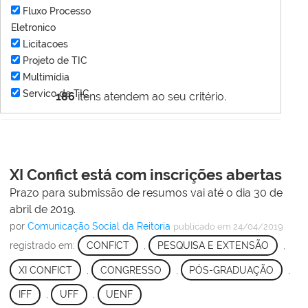
Fluxo Processo
Eletronico
Licitacoes
Projeto de TIC
Multimídia
Servico de TIC
186
itens atendem ao seu critério.
XI Confict está com inscrições abertas
Prazo para submissão de resumos vai até o dia 30 de
abril de 2019.
por
Comunicação Social da Reitoria
publicado
em 24/04/2019
registrado em:
CONFICT
,
PESQUISA E EXTENSÃO
,
XI CONFICT
,
CONGRESSO
,
PÓS-GRADUAÇÃO
,
IFF
,
UFF
,
UENF