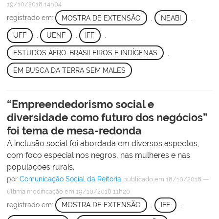
19/10/2018 14h04
registrado em:
MOSTRA DE EXTENSÃO
,
NEABI
,
UFF
,
UENF
,
IFF
,
ESTUDOS AFRO-BRASILEIROS E INDÍGENAS
,
EM BUSCA DA TERRA SEM MALES
“Empreendedorismo social e
diversidade como futuro dos negócios”
foi tema de mesa-redonda
A inclusão social foi abordada em diversos aspectos,
com foco especial nos negros, nas mulheres e nas
populações rurais.
por
Comunicação Social da Reitoria
—
publicado
em 18/10/2018
última modificação
em 19/10/2018 11h20
registrado em:
MOSTRA DE EXTENSÃO
,
IFF
,