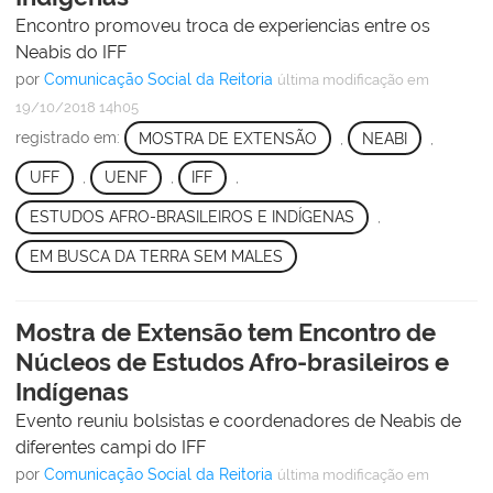
Encontro promoveu troca de experiencias entre os
Neabis do IFF
por
Comunicação Social da Reitoria
última modificação
em
19/10/2018 14h05
registrado em:
MOSTRA DE EXTENSÃO
,
NEABI
,
UFF
,
UENF
,
IFF
,
ESTUDOS AFRO-BRASILEIROS E INDÍGENAS
,
EM BUSCA DA TERRA SEM MALES
Mostra de Extensão tem Encontro de
Núcleos de Estudos Afro-brasileiros e
Indígenas
Evento reuniu bolsistas e coordenadores de Neabis de
diferentes campi do IFF
por
Comunicação Social da Reitoria
última modificação
em