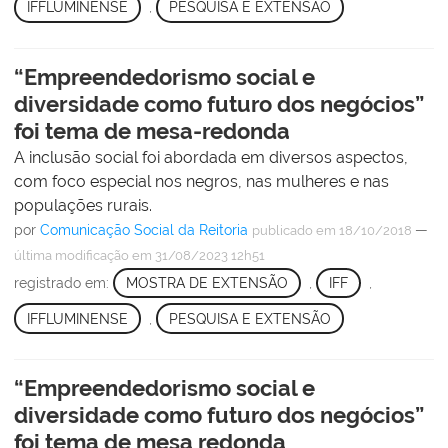
IFFLUMINENSE
,
PESQUISA E EXTENSÃO
“Empreendedorismo social e
diversidade como futuro dos negócios”
foi tema de mesa-redonda
A inclusão social foi abordada em diversos aspectos,
com foco especial nos negros, nas mulheres e nas
populações rurais.
por
Comunicação Social da Reitoria
—
publicado
em 18/10/2018
última modificação
em 31/08/2023 12h51
registrado em:
MOSTRA DE EXTENSÃO
,
IFF
,
IFFLUMINENSE
,
PESQUISA E EXTENSÃO
“Empreendedorismo social e
diversidade como futuro dos negócios”
foi tema de mesa redonda