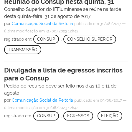
Reunião do Consup nesta quinta, 31
Conselho Superior do IFFluminense se reúne na tarde
desta quinta-feira, 31 de agosto de 2017.
por
Comunicação Social da Reitoria
—
publicado
em 31/08/2017
última modificação
em 31/08/2023 12h42
registrado em:
CONSUP
,
CONSELHO SUPERIOR
,
TRANSMISSÃO
Divulgada a lista de egressos inscritos
para o Consup
Pedido de recurso deve ser feito nos dias 10 e 11 de
agosto.
por
Comunicação Social da Reitoria
—
publicado
em 09/08/2017
última modificação
em 31/08/2023 12h42
registrado em:
CONSUP
,
EGRESSOS
,
ELEIÇÃO