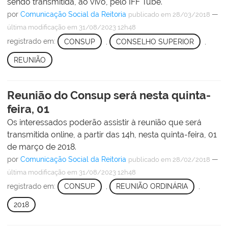
sendo transmitida, ao vivo, pelo IFF Tube.
por
Comunicação Social da Reitoria
—
publicado
em 28/03/2018
última modificação
em 31/08/2023 12h48
registrado em:
CONSUP
,
CONSELHO SUPERIOR
,
REUNIÃO
Reunião do Consup será nesta quinta-
feira, 01
Os interessados poderão assistir à reunião que será
transmitida online, a partir das 14h, nesta quinta-feira, 01
de março de 2018.
por
Comunicação Social da Reitoria
—
publicado
em 28/02/2018
última modificação
em 31/08/2023 12h48
registrado em:
CONSUP
,
REUNIÃO ORDINÁRIA
,
2018