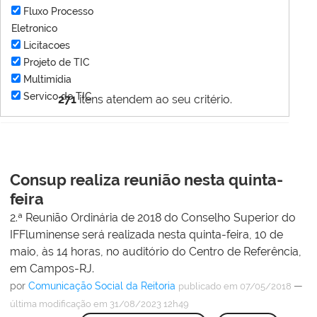
Fluxo Processo
Eletronico
Licitacoes
Projeto de TIC
Multimídia
Servico de TIC
271
itens atendem ao seu critério.
Consup realiza reunião nesta quinta-
feira
2.ª Reunião Ordinária de 2018 do Conselho Superior do
IFFluminense será realizada nesta quinta-feira, 10 de
maio, às 14 horas, no auditório do Centro de Referência,
em Campos-RJ.
por
Comunicação Social da Reitoria
—
publicado
em 07/05/2018
última modificação
em 31/08/2023 12h49