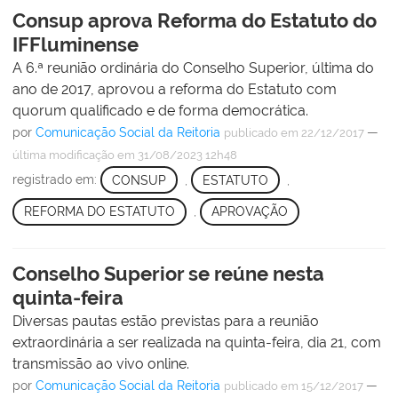
Consup aprova Reforma do Estatuto do
IFFluminense
A 6.ª reunião ordinária do Conselho Superior, última do
ano de 2017, aprovou a reforma do Estatuto com
quorum qualificado e de forma democrática.
por
Comunicação Social da Reitoria
—
publicado
em 22/12/2017
última modificação
em 31/08/2023 12h48
registrado em:
CONSUP
,
ESTATUTO
,
REFORMA DO ESTATUTO
,
APROVAÇÃO
Conselho Superior se reúne nesta
quinta-feira
Diversas pautas estão previstas para a reunião
extraordinária a ser realizada na quinta-feira, dia 21, com
transmissão ao vivo online.
por
Comunicação Social da Reitoria
—
publicado
em 15/12/2017