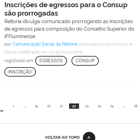
Inscrições de egressos para o Consup
são prorrogadas
Reitoria divulga comunicado prorrogando as inscrições
de egressos para composição do Conselho Superior do
IFFluminense.
por
Comunicação Social da Reitoria
—
publicado
em 24/07/2017
última modificação
em 10/10/2023 12h31
registrado em:
EGRESSOS
,
CONSUP
,
INSCRIÇÃO
1
...
19
20
21
22
23
24
25
...
28
ior
VOLTAR AO TOPO