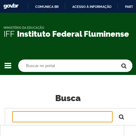
COMUNICA BR
ACESSO À INFORMAÇÃO
PARTI
IR
PARA
O
MINISTÉRIO DA EDUCAÇÃO
IFF
Instituto Federal Fluminense
CONTEÚDO
Buscar no portal
Buscar no portal
Busca