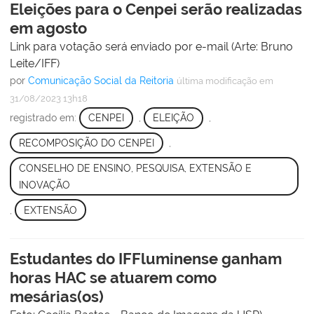
Eleições para o Cenpei serão realizadas
em agosto
Link para votação será enviado por e-mail (Arte: Bruno
Leite/IFF)
por
Comunicação Social da Reitoria
última modificação
em
31/08/2023 13h18
registrado em:
CENPEI
,
ELEIÇÃO
,
RECOMPOSIÇÃO DO CENPEI
,
CONSELHO DE ENSINO, PESQUISA, EXTENSÃO E
INOVAÇÃO
,
EXTENSÃO
Estudantes do IFFluminense ganham
horas HAC se atuarem como
mesárias(os)