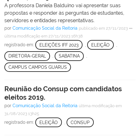
A professora Daniela Balduino vai apresentar suas
propostas e responder às perguntas de estudantes,
servidores e entidades representativas.
por
Comunicação Social da Reitoria
—
publicado
em 27/11/2023
última modificação
em 27/11/2023 16h38
registrado em:
ELEIÇÕES IFF 2023
,
ELEIÇÃO
,
DIRETORA-GERAL
,
SABATINA
,
CAMPUS CAMPOS GUARUS
Reunião do Consup com candidatos
eleitos 2019.
por
Comunicação Social da Reitoria
última modificação
em
31/08/2023 13h25
registrado em:
ELEIÇÃO
,
CONSUP