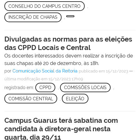
CONSELHO DO CAMPUS CENTRO
,
INSCRIÇÃO DE CHAPAS
,
Divulgadas as normas para as eleições
das CPPD Locais e Central
Os docentes interessados devem realizar a inscrição de
suas chapas até 20 de dezembro, às 18h.
por
Comunicação Social da Reitoria
—
publicado
em 15/12/2023
última modificação
em 15/12/2023 17h09
registrado em:
CPPD
,
COMISSÕES LOCAIS
,
COMISSÃO CENTRAL
,
ELEIÇÃO
Campus Guarus terá sabatina com
candidata à diretora-geral nesta
quarta, dia 29/11