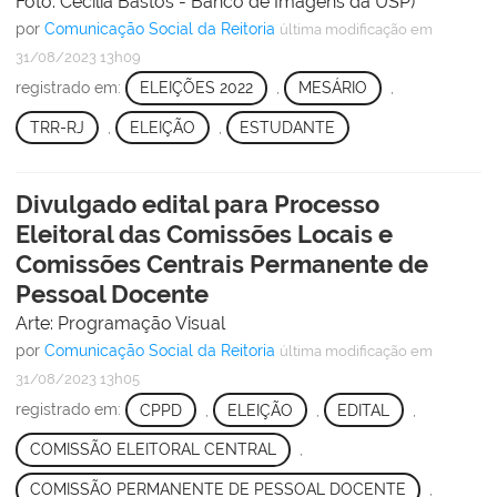
Foto: Cecília Bastos - Banco de Imagens da USP)
por
Comunicação Social da Reitoria
última modificação
em
31/08/2023 13h09
registrado em:
ELEIÇÕES 2022
,
MESÁRIO
,
TRR-RJ
,
ELEIÇÃO
,
ESTUDANTE
Divulgado edital para Processo
Eleitoral das Comissões Locais e
Comissões Centrais Permanente de
Pessoal Docente
Arte: Programação Visual
por
Comunicação Social da Reitoria
última modificação
em
31/08/2023 13h05
registrado em:
CPPD
,
ELEIÇÃO
,
EDITAL
,
COMISSÃO ELEITORAL CENTRAL
,
COMISSÃO PERMANENTE DE PESSOAL DOCENTE
,