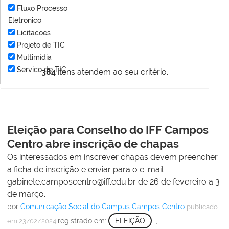
Fluxo Processo
Eletronico
Licitacoes
Projeto de TIC
Multimídia
Servico de TIC
384
itens atendem ao seu critério.
Eleição para Conselho do IFF Campos
Centro abre inscrição de chapas
Os interessados em inscrever chapas devem preencher
a ficha de inscrição e enviar para o e-mail
gabinete.camposcentro@iff.edu.br de 26 de fevereiro a 3
de março.
por
Comunicação Social do Campus Campos Centro
publicado
registrado em:
ELEIÇÃO
,
em 23/02/2024