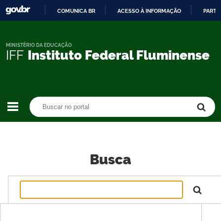
COMUNICA BR
ACESSO À INFORMAÇÃO
PARTI
IR
PARA
O
MINISTÉRIO DA EDUCAÇÃO
IFF
Instituto Federal Fluminense
CONTEÚDO
Buscar no portal
Buscar no portal
Busca