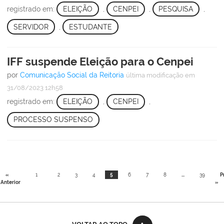
registrado em:
ELEIÇÃO
,
CENPEI
,
PESQUISA
,
SERVIDOR
,
ESTUDANTE
IFF suspende Eleição para o Cenpei
por
Comunicação Social da Reitoria
última modificação
em
31/08/2023 12h58
registrado em:
ELEIÇÃO
,
CENPEI
,
PROCESSO SUSPENSO
«
1
2
3
4
5
6
7
8
...
39
P
Anterior
»