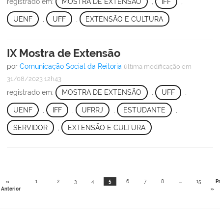
registrado em:
MOSTRA DE EXTENSÃO
,
IFF
,
UENF
,
UFF
,
EXTENSÃO E CULTURA
IX Mostra de Extensão
por
Comunicação Social da Reitoria
última modificação
em
31/08/2023 12h43
registrado em:
MOSTRA DE EXTENSÃO
,
UFF
,
UENF
,
IFF
,
UFRRJ
,
ESTUDANTE
,
SERVIDOR
,
EXTENSÃO E CULTURA
«
1
2
3
4
5
6
7
8
...
15
P
Anterior
»