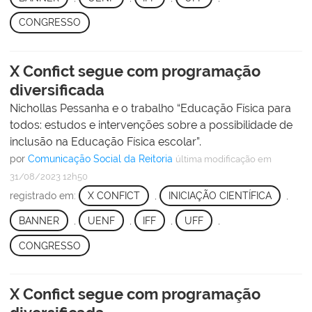
CONGRESSO
X Confict segue com programação
diversificada
Nichollas Pessanha e o trabalho “Educação Física para
todos: estudos e intervenções sobre a possibilidade de
inclusão na Educação Física escolar”.
por
Comunicação Social da Reitoria
última modificação
em
31/08/2023 12h50
registrado em:
X CONFICT
,
INICIAÇÃO CIENTÍFICA
,
BANNER
,
UENF
,
IFF
,
UFF
,
CONGRESSO
X Confict segue com programação