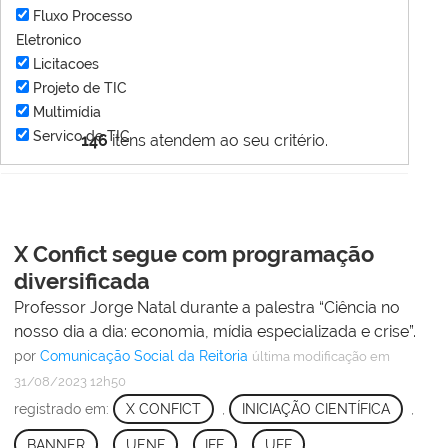
Fluxo Processo
Eletronico
Licitacoes
Projeto de TIC
Multimídia
Servico de TIC
146
itens atendem ao seu critério.
X Confict segue com programação
diversificada
Professor Jorge Natal durante a palestra “Ciência no
nosso dia a dia: economia, mídia especializada e crise”.
por
Comunicação Social da Reitoria
última modificação
em
31/08/2023 12h50
registrado em:
X CONFICT
,
INICIAÇÃO CIENTÍFICA
,
BANNER
,
UENF
,
IFF
,
UFF
,