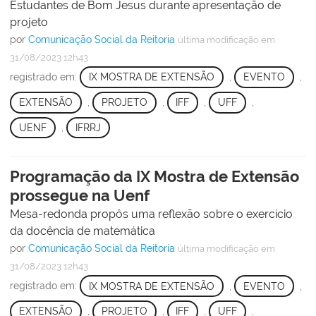
Estudantes de Bom Jesus durante apresentação de
projeto
por
Comunicação Social da Reitoria
última modificação
em
31/08/2023 12h43
registrado em:
IX MOSTRA DE EXTENSÃO
,
EVENTO
,
EXTENSÃO
,
PROJETO
,
IFF
,
UFF
,
UENF
,
IFRRJ
Programação da IX Mostra de Extensão
prossegue na Uenf
Mesa-redonda propôs uma reflexão sobre o exercício
da docência de matemática
por
Comunicação Social da Reitoria
última modificação
em
31/08/2023 12h43
registrado em:
IX MOSTRA DE EXTENSÃO
,
EVENTO
,
EXTENSÃO
,
PROJETO
,
IFF
,
UFF
,