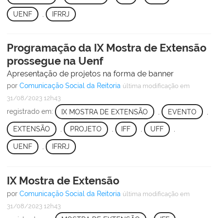
UENF
,
IFRRJ
Programação da IX Mostra de Extensão
prossegue na Uenf
Apresentação de projetos na forma de banner
por
Comunicação Social da Reitoria
última modificação
em
31/08/2023 12h43
registrado em:
IX MOSTRA DE EXTENSÃO
,
EVENTO
,
EXTENSÃO
,
PROJETO
,
IFF
,
UFF
,
UENF
,
IFRRJ
IX Mostra de Extensão
por
Comunicação Social da Reitoria
última modificação
em
31/08/2023 12h43