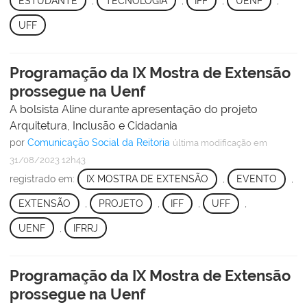
ESTUDANTE
,
TECNOLOGIA
,
IFF
,
UENF
,
UFF
Programação da IX Mostra de Extensão
prossegue na Uenf
A bolsista Aline durante apresentação do projeto
Arquitetura, Inclusão e Cidadania
por
Comunicação Social da Reitoria
última modificação
em
31/08/2023 12h43
registrado em:
IX MOSTRA DE EXTENSÃO
,
EVENTO
,
EXTENSÃO
,
PROJETO
,
IFF
,
UFF
,
UENF
,
IFRRJ
Programação da IX Mostra de Extensão
prossegue na Uenf