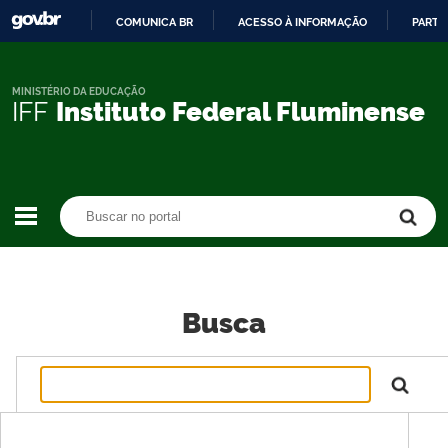
COMUNICA BR
ACESSO À INFORMAÇÃO
PARTI
IR
PARA
O
MINISTÉRIO DA EDUCAÇÃO
IFF
Instituto Federal Fluminense
CONTEÚDO
Buscar no portal
Buscar no portal
Busca