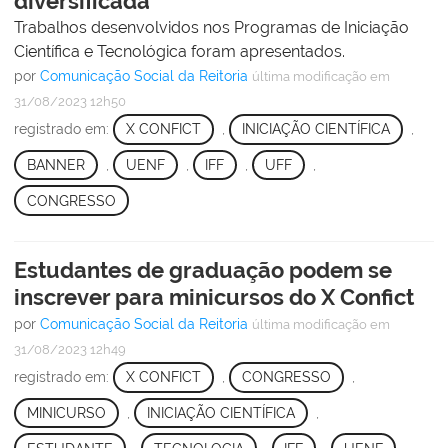
diversificada
Trabalhos desenvolvidos nos Programas de Iniciação
Científica e Tecnológica foram apresentados.
por
Comunicação Social da Reitoria
última modificação
em
31/08/2023 12h50
registrado em:
X CONFICT
,
INICIAÇÃO CIENTÍFICA
,
BANNER
,
UENF
,
IFF
,
UFF
,
CONGRESSO
Estudantes de graduação podem se
inscrever para minicursos do X Confict
por
Comunicação Social da Reitoria
última modificação
em
31/08/2023 12h49
registrado em:
X CONFICT
,
CONGRESSO
,
MINICURSO
,
INICIAÇÃO CIENTÍFICA
,