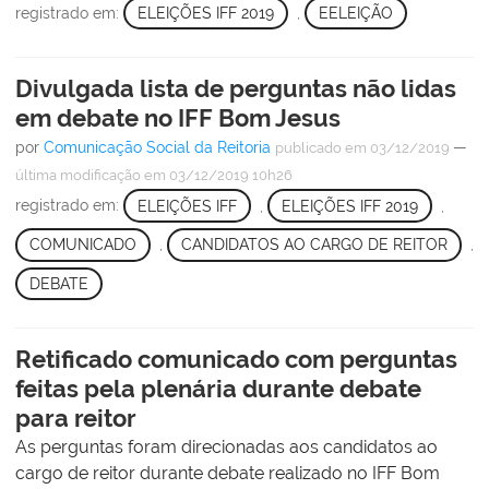
registrado em:
ELEIÇÕES IFF 2019
,
EELEIÇÃO
Divulgada lista de perguntas não lidas
em debate no IFF Bom Jesus
por
Comunicação Social da Reitoria
—
publicado
em 03/12/2019
última modificação
em 03/12/2019 10h26
registrado em:
ELEIÇÕES IFF
,
ELEIÇÕES IFF 2019
,
COMUNICADO
,
CANDIDATOS AO CARGO DE REITOR
,
DEBATE
Retificado comunicado com perguntas
feitas pela plenária durante debate
para reitor
As perguntas foram direcionadas aos candidatos ao
cargo de reitor durante debate realizado no IFF Bom