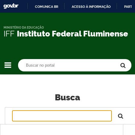
COMUNICA BR
ACESSO À INFORMAÇÃO
PARTI
IR
PARA
O
MINISTÉRIO DA EDUCAÇÃO
IFF
Instituto Federal Fluminense
CONTEÚDO
Buscar no portal
Buscar no portal
Busca