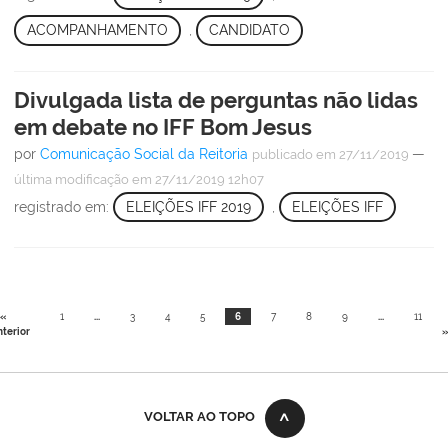
ACOMPANHAMENTO
,
CANDIDATO
Divulgada lista de perguntas não lidas
em debate no IFF Bom Jesus
por
Comunicação Social da Reitoria
—
publicado
em 27/11/2019
última modificação
em 27/11/2019 12h07
registrado em:
ELEIÇÕES IFF 2019
,
ELEIÇÕES IFF
«
1
...
3
4
5
6
7
8
9
...
11
terior
»
VOLTAR AO TOPO