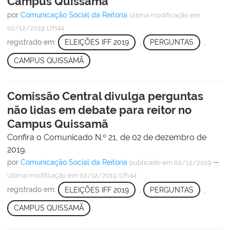
Campus Quissamã
por
Comunicação Social da Reitoria
última modificação
em
02/12/2019 17h44
registrado em:
ELEIÇÕES IFF 2019
,
PERGUNTAS
,
CAMPUS QUISSAMÃ
Comissão Central divulga perguntas
não lidas em debate para reitor no
Campus Quissamã
Confira o Comunicado N.º 21, de 02 de dezembro de
2019.
por
Comunicação Social da Reitoria
—
publicado
em 02/12/2019
última modificação
em 02/12/2019 17h44
registrado em:
ELEIÇÕES IFF 2019
,
PERGUNTAS
,
CAMPUS QUISSAMÃ