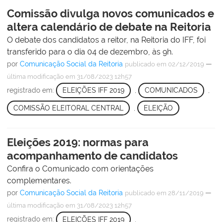
Comissão divulga novos comunicados e
altera calendário de debate na Reitoria
O debate dos candidatos a reitor, na Reitoria do IFF, foi
transferido para o dia 04 de dezembro, às 9h.
por
Comunicação Social da Reitoria
—
publicado
em 02/12/2019
última modificação
em 31/08/2023 12h57
registrado em:
ELEIÇÕES IFF 2019
,
COMUNICADOS
,
COMISSÃO ELEITORAL CENTRAL
,
ELEIÇÃO
Eleições 2019: normas para
acompanhamento de candidatos
Confira o Comunicado com orientações
complementares.
por
Comunicação Social da Reitoria
—
publicado
em 28/11/2019
última modificação
em 31/08/2023 12h57
registrado em:
ELEIÇÕES IFF 2019
,