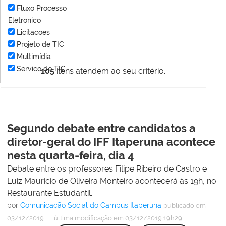
Fluxo Processo
Eletronico
Licitacoes
Projeto de TIC
Multimídia
Servico de TIC
105
itens atendem ao seu critério.
Segundo debate entre candidatos a
diretor-geral do IFF Itaperuna acontece
nesta quarta-feira, dia 4
Debate entre os professores Filipe Ribeiro de Castro e
Luiz Mauricio de Oliveira Monteiro acontecerá às 19h, no
Restaurante Estudantil.
por
Comunicação Social do Campus Itaperuna
publicado
em
—
03/12/2019
última modificação
em 03/12/2019 19h29