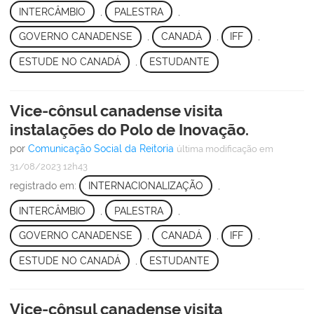
INTERCÂMBIO
,
PALESTRA
,
GOVERNO CANADENSE
,
CANADÁ
,
IFF
,
ESTUDE NO CANADÁ
,
ESTUDANTE
Vice-cônsul canadense visita
instalações do Polo de Inovação.
por
Comunicação Social da Reitoria
última modificação
em
31/08/2023 12h43
registrado em:
INTERNACIONALIZAÇÃO
,
INTERCÂMBIO
,
PALESTRA
,
GOVERNO CANADENSE
,
CANADÁ
,
IFF
,
ESTUDE NO CANADÁ
,
ESTUDANTE
Vice-cônsul canadense visita