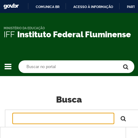
COMUNICA BR
ACESSO À INFORMAÇÃO
PARTI
IR
PARA
O
MINISTÉRIO DA EDUCAÇÃO
IFF
Instituto Federal Fluminense
CONTEÚDO
Buscar no portal
Buscar no portal
Busca