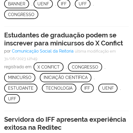
BANNER
,
UENF
,
IFF
,
UFF
,
CONGRESSO
Estudantes de graduação podem se
inscrever para minicursos do X Confict
por
Comunicação Social da Reitoria
última modificação
em
31/08/2023 12h49
registrado em:
X CONFICT
,
CONGRESSO
,
MINICURSO
,
INICIAÇÃO CIENTÍFICA
,
ESTUDANTE
,
TECNOLOGIA
,
IFF
,
UENF
,
UFF
Servidora do IFF apresenta experiência
exitosa na Reditec