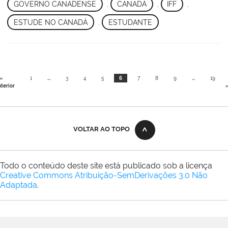
GOVERNO CANADENSE
,
CANADÁ
,
IFF
,
ESTUDE NO CANADÁ
,
ESTUDANTE
«
1
...
3
4
5
6
7
8
9
...
19
terior
VOLTAR AO TOPO
Todo o conteúdo deste site está publicado sob a licença
Creative Commons Atribuição-SemDerivações 3.0 Não
Adaptada
.