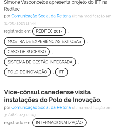
Simone Vasconcelos apresenta projeto do IFF na
Reditec
por
Comunicação Social da Reitoria
última modificação
em
31/08/2023 12h44
registrado em:
REDITEC 2017
,
MOSTRA DE EXPERIÊNCIAS EXITOSAS
,
CASO DE SUCESSO
,
SISTEMA DE GESTÃO INTEGRADA
,
POLO DE INOVAÇÃO
,
IFF
Vice-cônsul canadense visita
instalações do Polo de Inovação.
por
Comunicação Social da Reitoria
última modificação
em
31/08/2023 12h43
registrado em:
INTERNACIONALIZAÇÃO
,