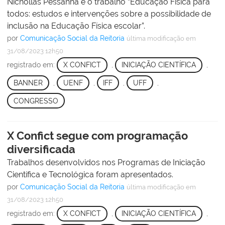
Nichollas Pessanha e o trabalho “Educação Física para
todos: estudos e intervenções sobre a possibilidade de
inclusão na Educação Física escolar”.
por
Comunicação Social da Reitoria
última modificação
em
31/08/2023 12h50
registrado em:
X CONFICT
,
INICIAÇÃO CIENTÍFICA
,
BANNER
,
UENF
,
IFF
,
UFF
,
CONGRESSO
X Confict segue com programação
diversificada
Trabalhos desenvolvidos nos Programas de Iniciação
Científica e Tecnológica foram apresentados.
por
Comunicação Social da Reitoria
última modificação
em
31/08/2023 12h50
registrado em:
X CONFICT
,
INICIAÇÃO CIENTÍFICA
,