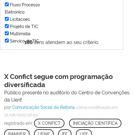
Fluxo Processo
Eletronico
Licitacoes
Projeto de TIC
Multimídia
Servico de TIC
186
itens atendem ao seu critério.
X Confict segue com programação
diversificada
Público presente no auditório do Centro de Convenções
da Uenf.
por
Comunicação Social da Reitoria
última modificação
em
31/08/2023 12h50
registrado em:
X CONFICT
,
INICIAÇÃO CIENTÍFICA
,
BANNER
,
UENF
,
IFF
,
UFF
,