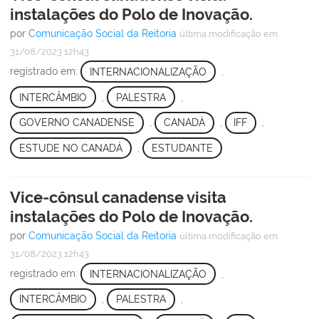
instalações do Polo de Inovação.
por
Comunicação Social da Reitoria
última modificação
em
31/08/2023 12h43
registrado em:
INTERNACIONALIZAÇÃO
,
INTERCÂMBIO
,
PALESTRA
,
GOVERNO CANADENSE
,
CANADÁ
,
IFF
,
ESTUDE NO CANADÁ
,
ESTUDANTE
Vice-cônsul canadense visita
instalações do Polo de Inovação.
por
Comunicação Social da Reitoria
última modificação
em
31/08/2023 12h43
registrado em:
INTERNACIONALIZAÇÃO
,
INTERCÂMBIO
,
PALESTRA
,