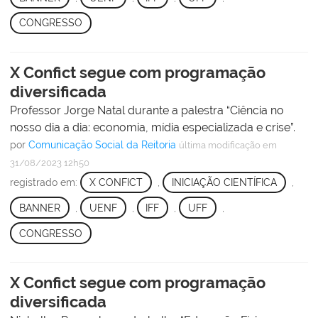
CONGRESSO
X Confict segue com programação
diversificada
Professor Jorge Natal durante a palestra “Ciência no
nosso dia a dia: economia, mídia especializada e crise”.
por
Comunicação Social da Reitoria
última modificação
em
31/08/2023 12h50
registrado em:
X CONFICT
,
INICIAÇÃO CIENTÍFICA
,
BANNER
,
UENF
,
IFF
,
UFF
,
CONGRESSO
X Confict segue com programação
diversificada