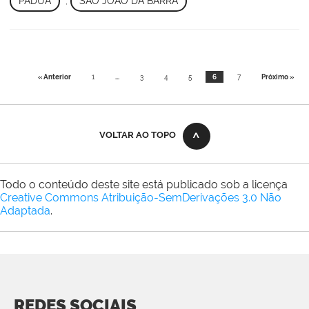
PÁDUA
,
SÃO JOÃO DA BARRA
« Anterior
1
...
3
4
5
6
7
Próximo »
VOLTAR AO TOPO
Todo o conteúdo deste site está publicado sob a licença
Creative Commons Atribuição-SemDerivações 3.0 Não
Adaptada
.
REDES SOCIAIS