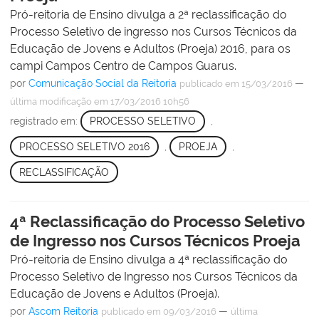
Pró-reitoria de Ensino divulga a 2ª reclassificação do
Processo Seletivo de ingresso nos Cursos Técnicos da
Educação de Jovens e Adultos (Proeja) 2016, para os
campi Campos Centro de Campos Guarus.
por
Comunicação Social da Reitoria
—
publicado
em 15/03/2016
última modificação
em 17/03/2016 10h56
registrado em:
PROCESSO SELETIVO
,
PROCESSO SELETIVO 2016
,
PROEJA
,
RECLASSIFICAÇÃO
4ª Reclassificação do Processo Seletivo
de Ingresso nos Cursos Técnicos Proeja
Pró-reitoria de Ensino divulga a 4ª reclassificação do
Processo Seletivo de Ingresso nos Cursos Técnicos da
Educação de Jovens e Adultos (Proeja).
por
Ascom Reitoria
—
publicado
em 09/03/2016
última