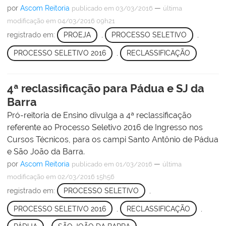
por
Ascom Reitoria
—
publicado
em 03/03/2016
última
modificação
em 04/03/2016 09h21
registrado em:
PROEJA
,
PROCESSO SELETIVO
,
PROCESSO SELETIVO 2016
,
RECLASSIFICAÇÃO
4ª reclassificação para Pádua e SJ da
Barra
Pró-reitoria de Ensino divulga a 4ª reclassificação
referente ao Processo Seletivo 2016 de Ingresso nos
Cursos Técnicos, para os campi Santo Antônio de Pádua
e São João da Barra.
por
Ascom Reitoria
—
publicado
em 01/03/2016
última
modificação
em 02/03/2016 15h56
registrado em:
PROCESSO SELETIVO
,
PROCESSO SELETIVO 2016
,
RECLASSIFICAÇÃO
,