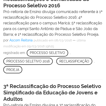
Processo Seletivo 2016
Pró-reitoria de Ensino divulga comunicado referente à 1ª
reclassificação do Processo Seletivo 2016; 4ª
reclassificação para o campus Maricá; 5ª reclassificação
para os campi Santo Antônio de Pádua e São João da
Barra; e 1ª reclassificação do Processo Seletivo Proeja.
por
Ascom Reitoria
—
publicado
em 08/03/2016
última
modificação
em 09/03/2016 19h25
registrado em:
PROCESSO SELETIVO
,
PROCESSO SELETIVO 2016
,
RECLASSIFICAÇÃO
,
PROEJA
3ª Reclassificação do Processo Seletivo
Simplificado da Educação de Jovens e
Adultos
Pró-reitoria de Ensino divulga a 3ª reclassificação do