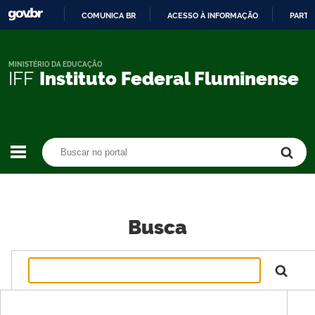
COMUNICA BR
ACESSO À INFORMAÇÃO
PARTI
IR
PARA
O
MINISTÉRIO DA EDUCAÇÃO
IFF
Instituto Federal Fluminense
CONTEÚDO
Buscar no portal
Buscar no portal
Busca