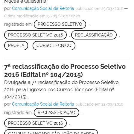
Macaé e Quissamã.
por
Comunicação Social da Reitoria
—
publicado
em 23/03/2016
última modificação
em 23/03/2016 10h28
registrado em:
PROCESSO SELETIVO
,
PROCESSO SELETIVO 2016
,
RECLASSIFICAÇÃO
,
PROEJA
,
CURSO TÉCNICO
7ª reclassificação do Processo Seletivo
2016 (Edital nº 104/2015)
Divulgada a 7ª reclassificação do Processo Seletivo
2016 para Ingresso nos Cursos Técnicos (Edital nº
104/2015).
por
Comunicação Social da Reitoria
publicado
em 22/03/2016
registrado em:
RECLASSIFICAÇÃO
,
PROCESSO SELETIVO 2016
,
CAMPUS AVANÇADO SÃO JOÃO DA BARRA