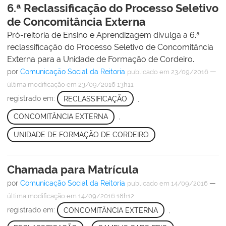
6.ª Reclassificação do Processo Seletivo
de Concomitância Externa
Pró-reitoria de Ensino e Aprendizagem divulga a 6.ª
reclassificação do Processo Seletivo de Concomitância
Externa para a Unidade de Formação de Cordeiro.
por
Comunicação Social da Reitoria
—
publicado
em 23/09/2016
última modificação
em 23/09/2016 13h11
registrado em:
RECLASSIFICAÇÃO
,
CONCOMITÂNCIA EXTERNA
,
UNIDADE DE FORMAÇÃO DE CORDEIRO
Chamada para Matrícula
por
Comunicação Social da Reitoria
—
publicado
em 14/09/2016
última modificação
em 14/09/2016 18h12
registrado em:
CONCOMITÂNCIA EXTERNA
,