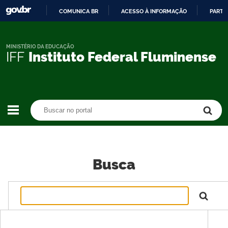
COMUNICA BR
ACESSO À INFORMAÇÃO
PARTI
IR
PARA
O
MINISTÉRIO DA EDUCAÇÃO
IFF
Instituto Federal Fluminense
CONTEÚDO
Buscar no portal
Buscar no portal
Busca