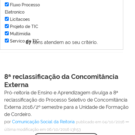
Fluxo Processo
Eletronico
Licitacoes
Projeto de TIC
Multimídia
Servico de TIC
67
itens atendem ao seu critério.
8ª reclassificação da Concomitância
Externa
Pró-reitoria de Ensino e Aprendizagem divulga a 8ª
reclassificação do Processo Seletivo de Concomitância
Externa 2016/2º semestre para a Unidade de Formação
de Cordeiro.
por
Comunicação Social da Reitoria
—
publicado
em 04/10/2016
última modificação
em 06/10/2016 13h53