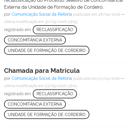
reclassificação do Processo Seletivo de Concomitância
Externa da Unidade de Formação de Cordeiro.
por
Comunicação Social da Reitoria
—
publicado
em 28/09/2016
última modificação
em 30/09/2016 15h55
registrado em:
RECLASSIFICAÇÃO
,
CONCOMITÂNCIA EXTERNA
,
UNIDADE DE FORMAÇÃO DE CORDEIRO
Chamada para Matrícula
por
Comunicação Social da Reitoria
—
publicado
em 23/09/2016
última modificação
em 23/09/2016 13h11
registrado em:
RECLASSIFICAÇÃO
,
CONCOMITÂNCIA EXTERNA
,
UNIDADE DE FORMAÇÃO DE CORDEIRO