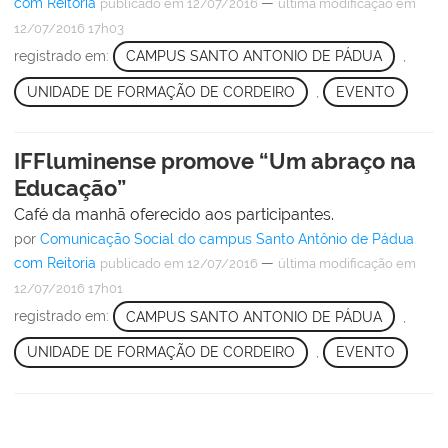
com Reitoria
—
publicado
em 12/07/2016
última modificação
em
12/07/2016 17h03
registrado em:
CAMPUS SANTO ANTONIO DE PÁDUA
,
UNIDADE DE FORMAÇÃO DE CORDEIRO
,
EVENTO
IFFluminense promove “Um abraço na
Educação”
Café da manhã oferecido aos participantes.
por
Comunicação Social do campus Santo Antônio de Pádua
com Reitoria
—
publicado
em 12/07/2016
última modificação
em
12/07/2016 17h01
registrado em:
CAMPUS SANTO ANTONIO DE PÁDUA
,
UNIDADE DE FORMAÇÃO DE CORDEIRO
,
EVENTO