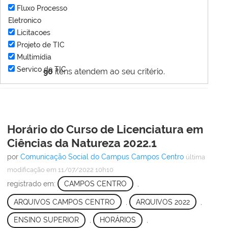
Fluxo Processo
Eletronico
Licitacoes
Projeto de TIC
Multimídia
Servico de TIC
90
itens atendem ao seu critério.
Horário do Curso de Licenciatura em
Ciências da Natureza 2022.1
por
Comunicação Social do Campus Campos Centro
última
modificação
em 11/07/2022 10h10
registrado em:
CAMPOS CENTRO
,
ARQUIVOS CAMPOS CENTRO
,
ARQUIVOS 2022
,
ENSINO SUPERIOR
,
HORÁRIOS
,