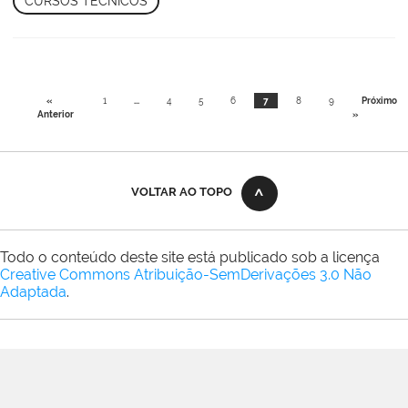
CURSOS TÉCNICOS
«
1
...
4
5
6
7
8
9
Próximo
Anterior
»
VOLTAR AO TOPO
Todo o conteúdo deste site está publicado sob a licença
Creative Commons Atribuição-SemDerivações 3.0 Não
Adaptada
.