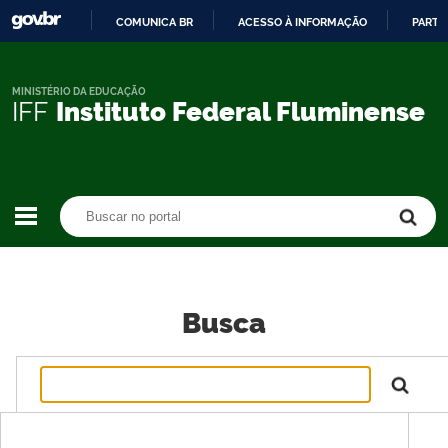
COMUNICA BR
ACESSO À INFORMAÇÃO
PARTI
IR
PARA
O
MINISTÉRIO DA EDUCAÇÃO
IFF
Instituto Federal Fluminense
CONTEÚDO
Buscar no portal
Buscar no portal
Busca