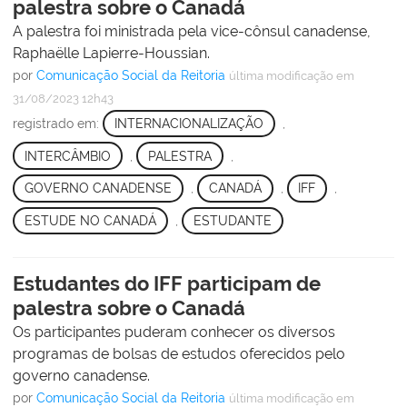
palestra sobre o Canadá
A palestra foi ministrada pela vice-cônsul canadense,
Raphaëlle Lapierre-Houssian.
por
Comunicação Social da Reitoria
última modificação
em
31/08/2023 12h43
registrado em:
INTERNACIONALIZAÇÃO
,
INTERCÂMBIO
,
PALESTRA
,
GOVERNO CANADENSE
,
CANADÁ
,
IFF
,
ESTUDE NO CANADÁ
,
ESTUDANTE
Estudantes do IFF participam de
palestra sobre o Canadá
Os participantes puderam conhecer os diversos
programas de bolsas de estudos oferecidos pelo
governo canadense.
por
Comunicação Social da Reitoria
última modificação
em