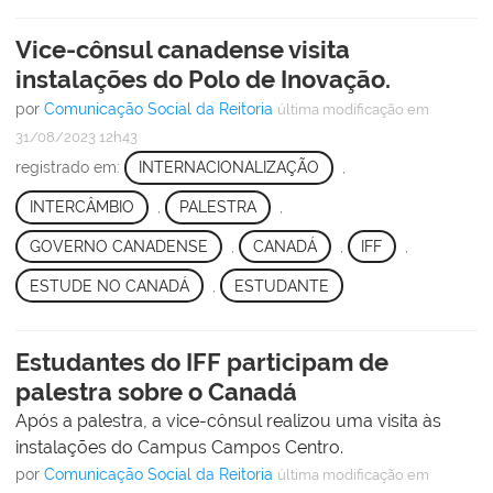
Vice-cônsul canadense visita
instalações do Polo de Inovação.
por
Comunicação Social da Reitoria
última modificação
em
31/08/2023 12h43
registrado em:
INTERNACIONALIZAÇÃO
,
INTERCÂMBIO
,
PALESTRA
,
GOVERNO CANADENSE
,
CANADÁ
,
IFF
,
ESTUDE NO CANADÁ
,
ESTUDANTE
Estudantes do IFF participam de
palestra sobre o Canadá
Após a palestra, a vice-cônsul realizou uma visita às
instalações do Campus Campos Centro.
por
Comunicação Social da Reitoria
última modificação
em