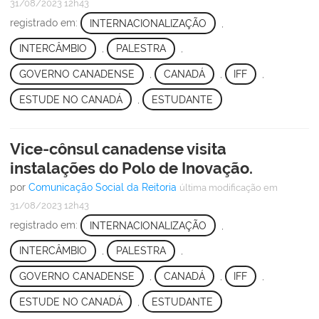
31/08/2023 12h43
registrado em:
INTERNACIONALIZAÇÃO
,
INTERCÂMBIO
,
PALESTRA
,
GOVERNO CANADENSE
,
CANADÁ
,
IFF
,
ESTUDE NO CANADÁ
,
ESTUDANTE
Vice-cônsul canadense visita
instalações do Polo de Inovação.
por
Comunicação Social da Reitoria
última modificação
em
31/08/2023 12h43
registrado em:
INTERNACIONALIZAÇÃO
,
INTERCÂMBIO
,
PALESTRA
,
GOVERNO CANADENSE
,
CANADÁ
,
IFF
,
ESTUDE NO CANADÁ
,
ESTUDANTE