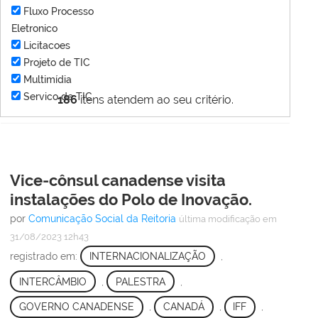
Fluxo Processo
Eletronico
Licitacoes
Projeto de TIC
Multimídia
Servico de TIC
186
itens atendem ao seu critério.
Vice-cônsul canadense visita
instalações do Polo de Inovação.
por
Comunicação Social da Reitoria
última modificação
em
31/08/2023 12h43
registrado em:
INTERNACIONALIZAÇÃO
,
INTERCÂMBIO
,
PALESTRA
,
GOVERNO CANADENSE
,
CANADÁ
,
IFF
,