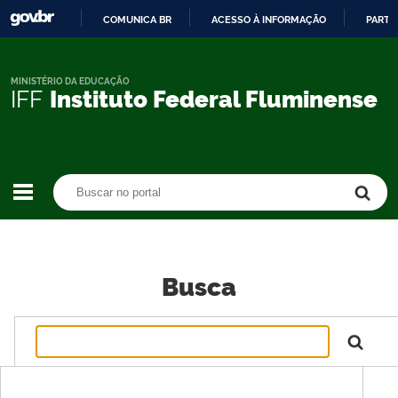
COMUNICA BR
ACESSO À INFORMAÇÃO
PARTI
IR
PARA
O
MINISTÉRIO DA EDUCAÇÃO
IFF
Instituto Federal Fluminense
CONTEÚDO
Buscar no portal
Buscar no portal
Busca