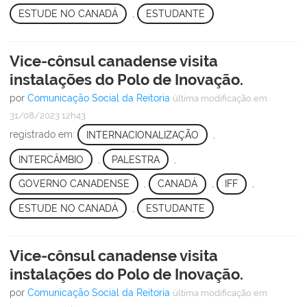
ESTUDE NO CANADÁ
,
ESTUDANTE
Vice-cônsul canadense visita
instalações do Polo de Inovação.
por
Comunicação Social da Reitoria
última modificação
em
31/08/2023 12h43
registrado em:
INTERNACIONALIZAÇÃO
,
INTERCÂMBIO
,
PALESTRA
,
GOVERNO CANADENSE
,
CANADÁ
,
IFF
,
ESTUDE NO CANADÁ
,
ESTUDANTE
Vice-cônsul canadense visita
instalações do Polo de Inovação.
por
Comunicação Social da Reitoria
última modificação
em