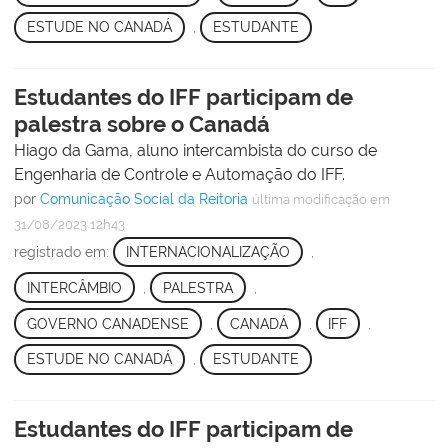
ESTUDE NO CANADÁ
,
ESTUDANTE
Estudantes do IFF participam de
palestra sobre o Canadá
Hiago da Gama, aluno intercambista do curso de
Engenharia de Controle e Automação do IFF.
por
Comunicação Social da Reitoria
última modificação
em
31/08/2023 12h43
registrado em:
INTERNACIONALIZAÇÃO
,
INTERCÂMBIO
,
PALESTRA
,
GOVERNO CANADENSE
,
CANADÁ
,
IFF
,
ESTUDE NO CANADÁ
,
ESTUDANTE
Estudantes do IFF participam de