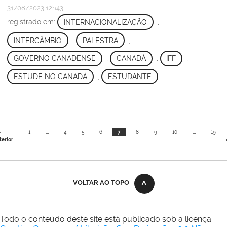
31/08/2023 12h43
registrado em:
INTERNACIONALIZAÇÃO
,
INTERCÂMBIO
,
PALESTRA
,
GOVERNO CANADENSE
,
CANADÁ
,
IFF
,
ESTUDE NO CANADÁ
,
ESTUDANTE
«
1
...
4
5
6
7
8
9
10
...
19
terior
VOLTAR AO TOPO
Todo o conteúdo deste site está publicado sob a licença