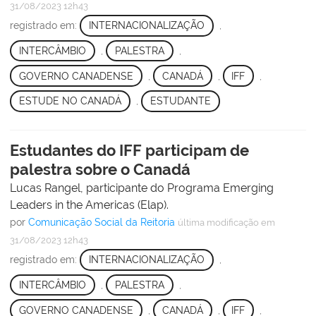
31/08/2023 12h43
registrado em:
INTERNACIONALIZAÇÃO
,
INTERCÂMBIO
,
PALESTRA
,
GOVERNO CANADENSE
,
CANADÁ
,
IFF
,
ESTUDE NO CANADÁ
,
ESTUDANTE
Estudantes do IFF participam de
palestra sobre o Canadá
Lucas Rangel, participante do Programa Emerging
Leaders in the Americas (Elap).
por
Comunicação Social da Reitoria
última modificação
em
31/08/2023 12h43
registrado em:
INTERNACIONALIZAÇÃO
,
INTERCÂMBIO
,
PALESTRA
,
GOVERNO CANADENSE
,
CANADÁ
,
IFF
,