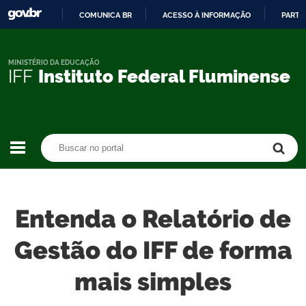
COMUNICA BR
ACESSO À INFORMAÇÃO
PARTI
IR
PARA
O
MINISTÉRIO DA EDUCAÇÃO
IFF
Instituto Federal Fluminense
CONTEÚDO
Buscar no portal
Buscar no portal
Entenda o Relatório de
Gestão do IFF de forma
mais simples