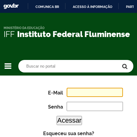
COMUNICA BR
ACESSO À INFORMAÇÃO
PARTI
IR
PARA
O
MINISTÉRIO DA EDUCAÇÃO
IFF
Instituto Federal Fluminense
CONTEÚDO
Buscar no portal
Buscar no portal
E-Mail
Senha
Esqueceu sua senha?