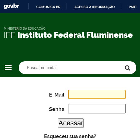
COMUNICA BR
ACESSO À INFORMAÇÃO
PARTI
IR
PARA
O
MINISTÉRIO DA EDUCAÇÃO
IFF
Instituto Federal Fluminense
CONTEÚDO
Buscar no portal
Buscar no portal
E-Mail
Senha
Esqueceu sua senha?