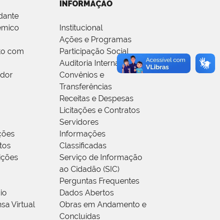
INFORMAÇÃO
dante
êmico
Institucional
Ações e Programas
to com
Participação Social
Auditoria Interna
idor
Convênios e
Transferências
Receitas e Despesas
Licitações e Contratos
Servidores
ções
Informações
tos
Classificadas
rições
Serviço de Informação
ao Cidadão (SIC)
Perguntas Frequentes
io
Dados Abertos
sa Virtual
Obras em Andamento e
Concluídas