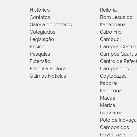
Histórico
Reitoria
Contatos
Bom Jesus do
Galeria de Reitores
Itabapoana
Colegiados
Cabo Frio
Legislação
Cambuci
Ensino
Campos Centro
Pesquisa
Campos Guarus
Extensão
Centro de Refer
Essentia Editora
Campos dos
Últimas Notícias
Goytacazes
Itaboraí
Itaperuna
Macaé
Maricá
Quissamã
Polo de Inovaç
Campos dos
Goytacazes