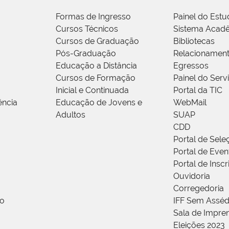
Formas de Ingresso
Painel do Estu
Cursos Técnicos
Sistema Acad
Cursos de Graduação
Bibliotecas
Pós-Graduação
Relacionamen
Educação a Distância
Egressos
Cursos de Formação
Painel do Serv
Inicial e Continuada
Portal da TIC
ência
Educação de Jovens e
WebMail
Adultos
SUAP
CDD
Portal de Sele
Portal de Even
Portal de Insc
Ouvidoria
Corregedoria
ão
IFF Sem Asséd
Sala de Impren
Eleições 2023