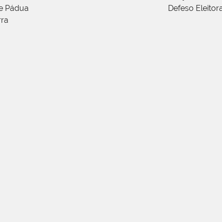
de Pádua
Defeso Eleitor
rra