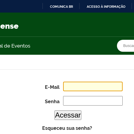
COMUNICA BR
ACESSO À INFORMAÇÃO
IR
PARA
nense
O
CONTEÚDO
Busca
Busca
al de Eventos
E-Mail
Senha
Esqueceu sua senha?