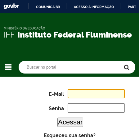
COMUNICA BR
ACESSO À INFORMAÇÃO
PARTI
IR
PARA
O
MINISTÉRIO DA EDUCAÇÃO
IFF
Instituto Federal Fluminense
CONTEÚDO
Buscar no portal
Buscar no portal
E-Mail
Senha
Esqueceu sua senha?