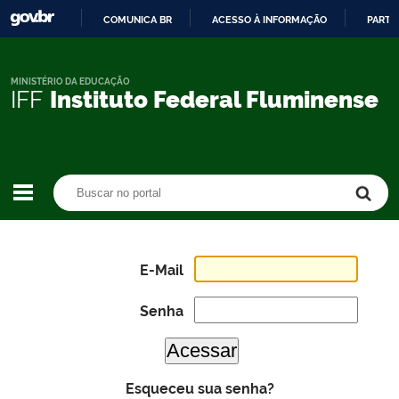
COMUNICA BR
ACESSO À INFORMAÇÃO
PARTI
IR
PARA
O
MINISTÉRIO DA EDUCAÇÃO
IFF
Instituto Federal Fluminense
CONTEÚDO
Buscar no portal
Buscar no portal
E-Mail
Senha
Esqueceu sua senha?