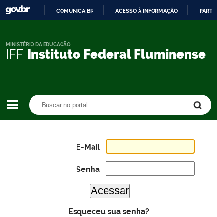
COMUNICA BR
ACESSO À INFORMAÇÃO
PARTI
IR
PARA
O
MINISTÉRIO DA EDUCAÇÃO
IFF
Instituto Federal Fluminense
CONTEÚDO
Buscar no portal
Buscar no portal
E-Mail
Senha
Esqueceu sua senha?