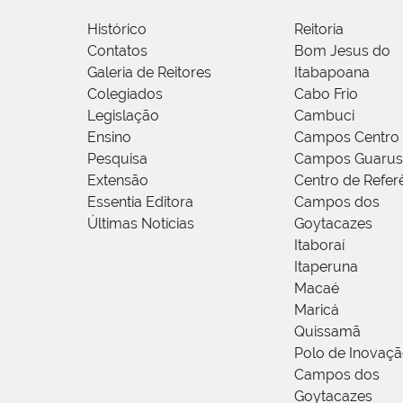
Histórico
Reitoria
Contatos
Bom Jesus do
Galeria de Reitores
Itabapoana
Colegiados
Cabo Frio
Legislação
Cambuci
Ensino
Campos Centro
Pesquisa
Campos Guarus
Extensão
Centro de Refer
Essentia Editora
Campos dos
Últimas Notícias
Goytacazes
Itaboraí
Itaperuna
Macaé
Maricá
Quissamã
Polo de Inovaç
Campos dos
Goytacazes