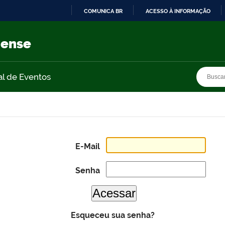
COMUNICA BR
ACESSO À INFORMAÇÃO
IR
PARA
nense
O
CONTEÚDO
Busca
Busca
al de Eventos
E-Mail
Senha
Esqueceu sua senha?