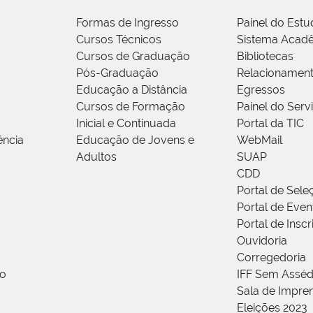
Formas de Ingresso
Painel do Estu
Cursos Técnicos
Sistema Acad
Cursos de Graduação
Bibliotecas
Pós-Graduação
Relacionamen
Educação a Distância
Egressos
Cursos de Formação
Painel do Serv
Inicial e Continuada
Portal da TIC
ência
Educação de Jovens e
WebMail
Adultos
SUAP
CDD
Portal de Sele
Portal de Even
Portal de Insc
Ouvidoria
Corregedoria
ão
IFF Sem Asséd
Sala de Impren
Eleições 2023