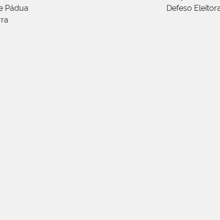
de Pádua
Defeso Eleitor
rra