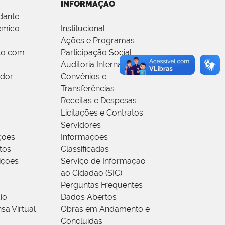
INFORMAÇÃO
dante
êmico
Institucional
Ações e Programas
to com
Participação Social
Auditoria Interna
idor
Convênios e
Transferências
Receitas e Despesas
Licitações e Contratos
Servidores
ções
Informações
tos
Classificadas
rições
Serviço de Informação
ao Cidadão (SIC)
Perguntas Frequentes
io
Dados Abertos
sa Virtual
Obras em Andamento e
Concluídas