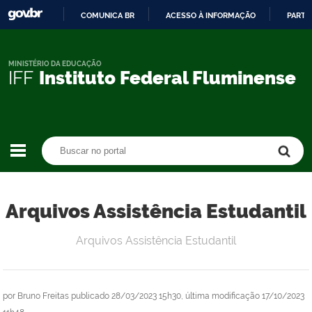
COMUNICA BR
ACESSO À INFORMAÇÃO
PARTI
IR
PARA
O
MINISTÉRIO DA EDUCAÇÃO
IFF
Instituto Federal Fluminense
CONTEÚDO
Buscar no portal
Buscar no portal
Arquivos Assistência Estudantil
Arquivos Assistência Estudantil
por
Bruno Freitas
publicado
28/03/2023 15h30,
última modificação
17/10/2023