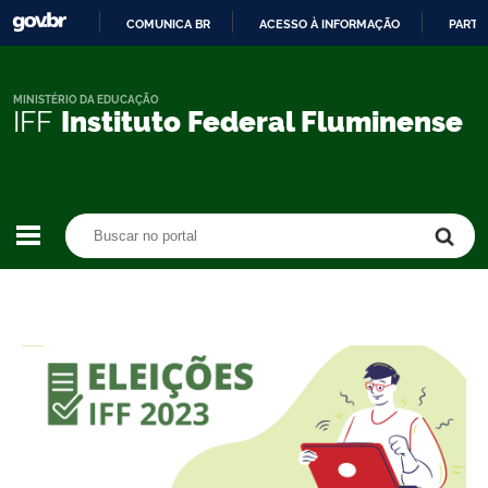
COMUNICA BR
ACESSO À INFORMAÇÃO
PARTI
IR
PARA
O
MINISTÉRIO DA EDUCAÇÃO
IFF
Instituto Federal Fluminense
CONTEÚDO
Buscar no portal
Buscar no portal