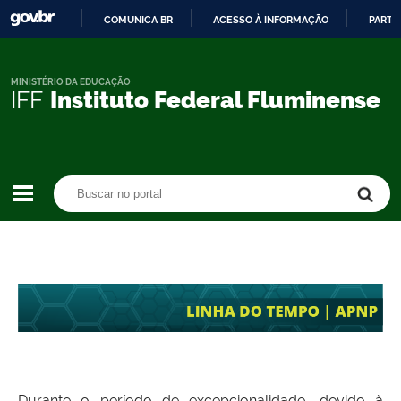
COMUNICA BR
ACESSO À INFORMAÇÃO
PARTI
IR
PARA
O
MINISTÉRIO DA EDUCAÇÃO
IFF
Instituto Federal Fluminense
CONTEÚDO
Buscar no portal
Buscar no portal
Durante o período de excepcionalidade, devido à