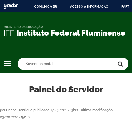
COMUNICA BR
ACESSO À INFORMAÇÃO
PARTI
IR
PARA
O
MINISTÉRIO DA EDUCAÇÃO
IFF
Instituto Federal Fluminense
CONTEÚDO
Buscar no portal
Buscar no portal
Painel do Servidor
por
Carlos Henrique
publicado
17/03/2016 23h06,
última modificação
03/08/2026 15h18