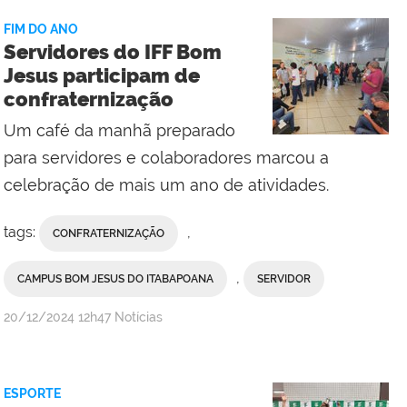
FIM DO ANO
Servidores do IFF Bom
Jesus participam de
confraternização
Um café da manhã preparado
para servidores e colaboradores marcou a
celebração de mais um ano de atividades.
tags:
,
CONFRATERNIZAÇÃO
,
CAMPUS BOM JESUS DO ITABAPOANA
SERVIDOR
por
publicado
20/12/2024
12h47
Notícias
Comunicação
Social
do
ESPORTE
Campus