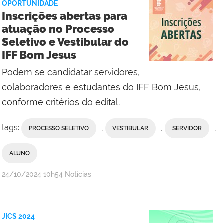
OPORTUNIDADE
Reitoria
Inscrições abertas para
atuação no Processo
Seletivo e Vestibular do
IFF Bom Jesus
Podem se candidatar servidores,
colaboradores e estudantes do IFF Bom Jesus,
conforme critérios do edital.
tags:
,
,
,
PROCESSO SELETIVO
VESTIBULAR
SERVIDOR
ALUNO
por
publicado
24/10/2024
10h54
Notícias
Comunicação
Social
do
JICS 2024
Campus