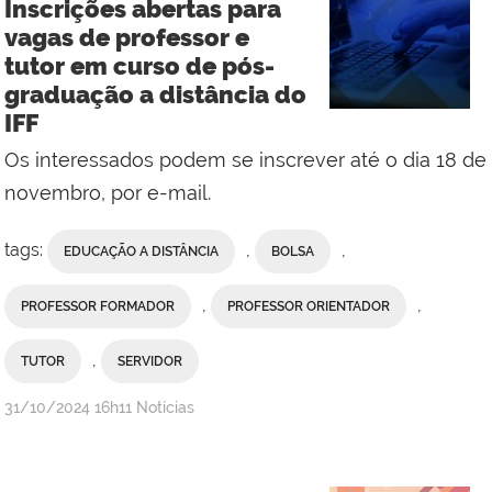
Inscrições abertas para
do
vagas de professor e
Campus
tutor em curso de pós-
Campos
graduação a distância do
Centro
IFF
Os interessados podem se inscrever até o dia 18 de
novembro, por e-mail.
tags:
,
,
EDUCAÇÃO A DISTÂNCIA
BOLSA
,
,
PROFESSOR FORMADOR
PROFESSOR ORIENTADOR
,
TUTOR
SERVIDOR
por
publicado
31/10/2024
16h11
Notícias
Comunicação
Social
da