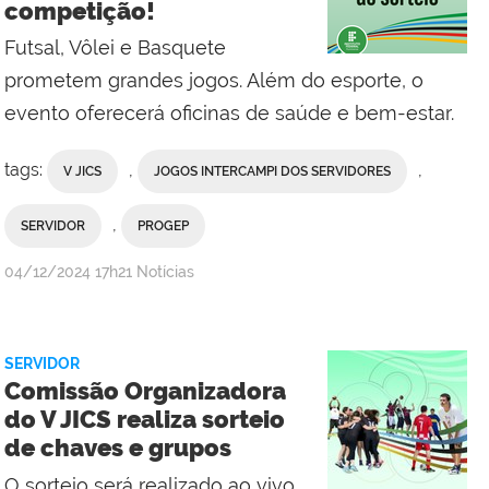
competição!
Futsal, Vôlei e Basquete
prometem grandes jogos. Além do esporte, o
evento oferecerá oficinas de saúde e bem-estar.
tags:
,
,
V JICS
JOGOS INTERCAMPI DOS SERVIDORES
,
SERVIDOR
PROGEP
por
publicado
04/12/2024
17h21
Notícias
Comunicação
Social
da
SERVIDOR
Reitoria
Comissão Organizadora
do V JICS realiza sorteio
de chaves e grupos
O sorteio será realizado ao vivo,