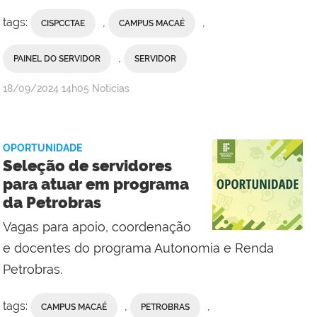
tags:
,
,
CISPCCTAE
CAMPUS MACAÉ
,
PAINEL DO SERVIDOR
SERVIDOR
por
publicado
18/09/2024
14h05
Notícias
Valdênia
Lins
-
OPORTUNIDADE
Campus
Seleção de servidores
Macaé
para atuar em programa
da Petrobras
Vagas para apoio, coordenação
e docentes do programa Autonomia e Renda
Petrobras.
tags:
,
,
CAMPUS MACAÉ
PETROBRAS