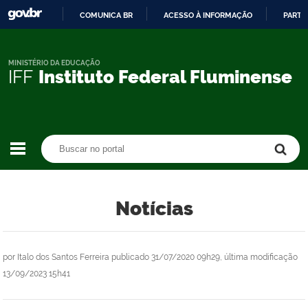
COMUNICA BR
ACESSO À INFORMAÇÃO
PARTI
IR
PARA
O
MINISTÉRIO DA EDUCAÇÃO
IFF
Instituto Federal Fluminense
CONTEÚDO
Buscar no portal
Buscar no portal
Notícias
por
Italo dos Santos Ferreira
publicado
31/07/2020 09h29,
última modificação
13/09/2023 15h41