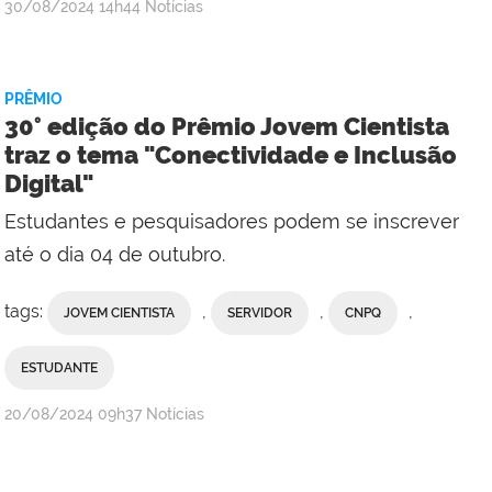
por
publicado
30/08/2024
14h44
Notícias
Comunicação
Social
da
PRÊMIO
Reitoria
30° edição do Prêmio Jovem Cientista
traz o tema "Conectividade e Inclusão
Digital"
Estudantes e pesquisadores podem se inscrever
até o dia 04 de outubro.
tags:
,
,
,
JOVEM CIENTISTA
SERVIDOR
CNPQ
ESTUDANTE
por
publicado
20/08/2024
09h37
Notícias
Comunicação
Social
da