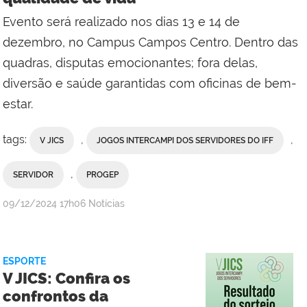
Evento será realizado nos dias 13 e 14 de
dezembro, no Campus Campos Centro. Dentro das
quadras, disputas emocionantes; fora delas,
diversão e saúde garantidas com oficinas de bem-
estar.
tags:
,
,
V JICS
JOGOS INTERCAMPI DOS SERVIDORES DO IFF
,
SERVIDOR
PROGEP
por
publicado
09/12/2024
17h06
Notícias
Comunicação
Social
da
ESPORTE
Reitoria
V JICS: Confira os
confrontos da