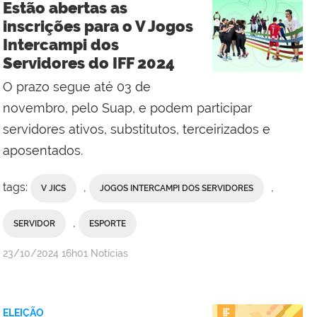
Estão abertas as
Bom
inscrições para o V Jogos
Jesus
Intercampi dos
do
Servidores do IFF 2024
Itabapoana
O prazo segue até 03 de
novembro, pelo Suap, e podem participar
servidores ativos, substitutos, terceirizados e
aposentados.
tags:
,
,
V JICS
JOGOS INTERCAMPI DOS SERVIDORES
,
SERVIDOR
ESPORTE
por
publicado
23/10/2024
16h01
Notícias
Comunicação
Social
da
ELEIÇÃO