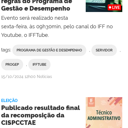
regras do Programa de
Gestão e Desempenho
Evento será realizado nesta
sexta-feira, às 09h30min, pelo canal do IFF no
Youtube, o IFFTube.
tags:
,
,
PROGRAMA DE GESTÃO E DESEMPENHO
SERVIDOR
,
PROGEP
IFFTUBE
por
publicado
15/10/2024
12h00
Notícias
Comunicação
Social
da
ELEIÇÃO
Reitoria
Publicado resultado final
da recomposição da
CISPCCTAE