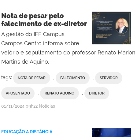
Barros/Assesssoria
de
Nota de pesar pelo
Comunicação
falecimento de ex-diretor
Social
A gestão do IFF Campus
do
Campus
Campos Centro informa sobre
Campos
velório e sepultamento do professor Renato Marion
Centro
Martins de Aquino.
tags:
,
,
,
NOTA DE PESAR
FALECIMENTO
SERVIDOR
,
,
APOSENTADO
RENATO AQUINO
DIRETOR
por
publicado
01/11/2024
09h22
Notícias
Assessoria
de
Comunicação
EDUCAÇÃO A DISTÂNCIA
Social