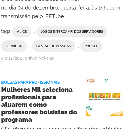
no dia 04 de dezembro, quarta-feira, às 15h, com
transmissão pelo IFFTube.
tags:
,
,
V JICS
JOGOS INTERCAMPI DOS SERVIDORES
,
,
SERVIDOR
GESTÃO DE PESSOAS
PROGEP
por
publicado
03/12/2024
09h00
Notícias
Comunicação
Social
da
BOLSAS PARA PROFISSIONAIS
Reitoria
Mulheres Mil seleciona
profissionais para
atuarem como
professores bolsistas do
programa