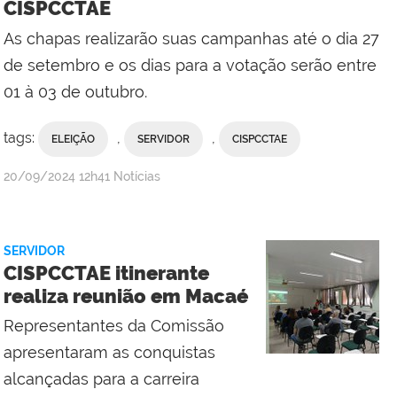
CISPCCTAE
As chapas realizarão suas campanhas até o dia 27
de setembro e os dias para a votação serão entre
01 à 03 de outubro.
tags:
,
,
ELEIÇÃO
SERVIDOR
CISPCCTAE
por
publicado
20/09/2024
12h41
Notícias
Comunicação
Social
da
SERVIDOR
Reitoria
CISPCCTAE itinerante
realiza reunião em Macaé
Representantes da Comissão
apresentaram as conquistas
alcançadas para a carreira