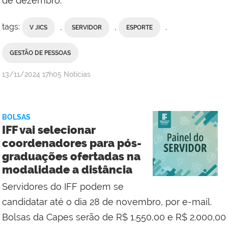
de dezembro.
tags:
,
,
,
V JICS
SERVIDOR
ESPORTE
GESTÃO DE PESSOAS
por
publicado
13/11/2024
17h05
Notícias
Comunicação
Social
da
BOLSAS
Reitoria
IFF vai selecionar
coordenadores para pós-
graduações ofertadas na
modalidade a distância
Servidores do IFF podem se
candidatar até o dia 28 de novembro, por e-mail.
Bolsas da Capes serão de R$ 1.550,00 e R$ 2.000,00