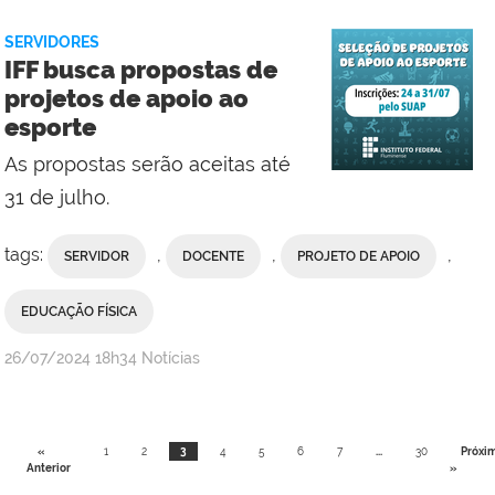
Social
da
SERVIDORES
Reitoria
IFF busca propostas de
projetos de apoio ao
esporte
As propostas serão aceitas até
31 de julho.
tags:
,
,
,
SERVIDOR
DOCENTE
PROJETO DE APOIO
EDUCAÇÃO FÍSICA
por
publicado
26/07/2024
18h34
Notícias
Comunicação
Social
da
«
1
2
3
4
5
6
7
...
30
Próxi
Reitoria
Anterior
»