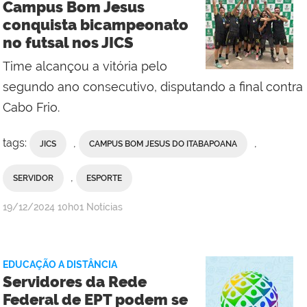
Campus Bom Jesus
Bom
conquista bicampeonato
Jesus
no futsal nos JICS
do
Itabapoana
Time alcançou a vitória pelo
segundo ano consecutivo, disputando a final contra
Cabo Frio.
tags:
,
,
JICS
CAMPUS BOM JESUS DO ITABAPOANA
,
SERVIDOR
ESPORTE
por
publicado
19/12/2024
10h01
Notícias
Comunicação
Social
do
EDUCAÇÃO A DISTÂNCIA
Campus
Servidores da Rede
Bom
Federal de EPT podem se
Jesus