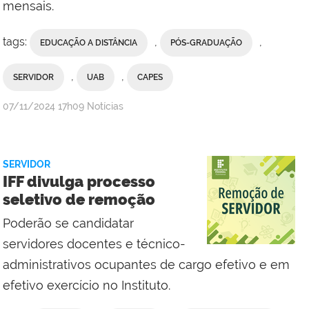
mensais.
tags:
,
,
EDUCAÇÃO A DISTÂNCIA
PÓS-GRADUAÇÃO
,
,
SERVIDOR
UAB
CAPES
por
publicado
07/11/2024
17h09
Notícias
Comunicação
Social
da
SERVIDOR
Reitoria
IFF divulga processo
seletivo de remoção
Poderão se candidatar
servidores docentes e técnico-
administrativos ocupantes de cargo efetivo e em
efetivo exercício no Instituto.