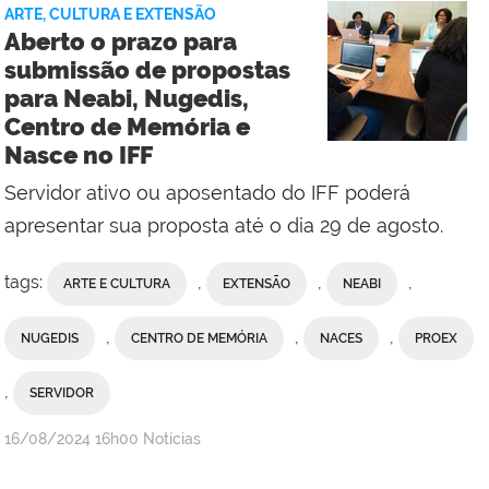
ARTE, CULTURA E EXTENSÃO
Reitoria
Aberto o prazo para
submissão de propostas
para Neabi, Nugedis,
Centro de Memória e
Nasce no IFF
Servidor ativo ou aposentado do IFF poderá
apresentar sua proposta até o dia 29 de agosto.
tags:
,
,
,
ARTE E CULTURA
EXTENSÃO
NEABI
,
,
,
NUGEDIS
CENTRO DE MEMÓRIA
NACES
PROEX
,
SERVIDOR
por
publicado
16/08/2024
16h00
Notícias
Comunicação