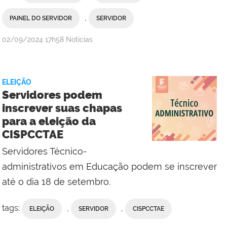
,
PAINEL DO SERVIDOR
SERVIDOR
por
publicado
02/09/2024
17h58
Notícias
Campus
Macaé
ELEIÇÃO
Servidores podem
inscrever suas chapas
para a eleição da
CISPCCTAE
Servidores Técnico-
administrativos em Educação podem se inscrever
até o dia 18 de setembro.
tags:
,
,
ELEIÇÃO
SERVIDOR
CISPCCTAE