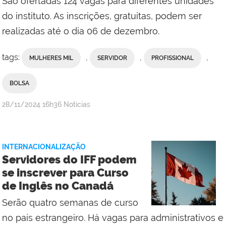
São ofertadas 124 vagas para diferentes unidades
do instituto. As inscrições, gratuitas, podem ser
realizadas até o dia 06 de dezembro.
tags:
,
,
,
MULHERES MIL
SERVIDOR
PROFISSIONAL
BOLSA
por
publicado
28/11/2024
16h36
Notícias
Comunicação
Social
da
INTERNACIONALIZAÇÃO
Reitoria
Servidores do IFF podem
se inscrever para Curso
de Inglês no Canadá
Serão quatro semanas de curso
no país estrangeiro. Há vagas para administrativos e