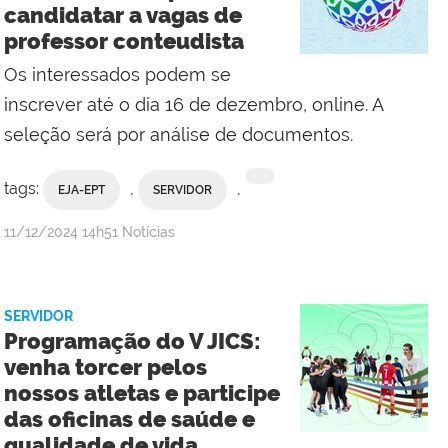
candidatar a vagas de
do
professor conteudista
Itabapoana
Os interessados podem se
inscrever até o dia 16 de dezembro, online. A
seleção será por análise de documentos.
tags:
,
,
EJA-EPT
SERVIDOR
por
publicado
11/12/2024
14h51
Notícias
Comunicação
Social
da
SERVIDOR
Reitoria
Programação do V JICS:
venha torcer pelos
nossos atletas e participe
das oficinas de saúde e
qualidade de vida