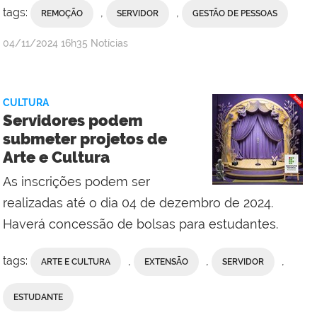
tags:
,
,
REMOÇÃO
SERVIDOR
GESTÃO DE PESSOAS
por
publicado
04/11/2024
16h35
Notícias
Comunicação
Social
da
CULTURA
Reitoria
Servidores podem
submeter projetos de
Arte e Cultura
As inscrições podem ser
realizadas até o dia 04 de dezembro de 2024.
Haverá concessão de bolsas para estudantes.
tags:
,
,
,
ARTE E CULTURA
EXTENSÃO
SERVIDOR
ESTUDANTE