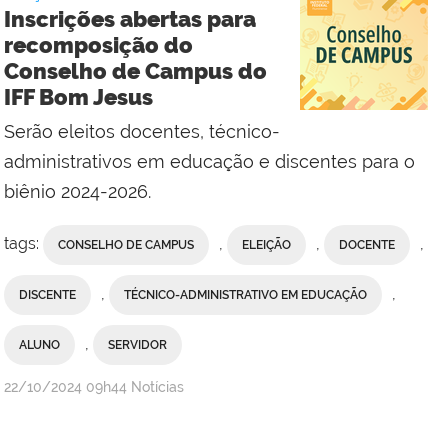
Reitoria
Inscrições abertas para
recomposição do
Conselho de Campus do
IFF Bom Jesus
Serão eleitos docentes, técnico-
administrativos em educação e discentes para o
biênio 2024-2026.
tags:
,
,
,
CONSELHO DE CAMPUS
ELEIÇÃO
DOCENTE
,
,
DISCENTE
TÉCNICO-ADMINISTRATIVO EM EDUCAÇÃO
,
ALUNO
SERVIDOR
por
publicado
22/10/2024
09h44
Notícias
Comunicação
Social