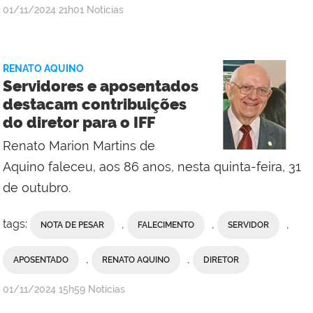
por
publicado
01/11/2024
21h01
Notícias
Comunicação
Social
da
RENATO AQUINO
Reitoria
Servidores e aposentados
destacam contribuições
do diretor para o IFF
Renato Marion Martins de
Aquino faleceu, aos 86 anos, nesta quinta-feira, 31
de outubro.
tags:
,
,
,
NOTA DE PESAR
FALECIMENTO
SERVIDOR
,
,
APOSENTADO
RENATO AQUINO
DIRETOR
por
publicado
01/11/2024
15h59
Notícias
Antonio