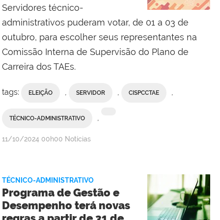
Servidores técnico-
administrativos puderam votar, de 01 a 03 de
outubro, para escolher seus representantes na
Comissão Interna de Supervisão do Plano de
Carreira dos TAEs.
tags:
,
,
,
ELEIÇÃO
SERVIDOR
CISPCCTAE
,
TÉCNICO-ADMINISTRATIVO
por
publicado
11/10/2024
00h00
Notícias
Comunicação
Social
da
TÉCNICO-ADMINISTRATIVO
Reitoria
Programa de Gestão e
Desempenho terá novas
regras a partir de 31 de