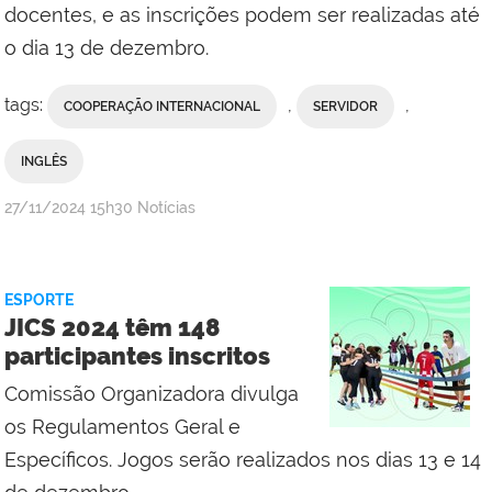
docentes, e as inscrições podem ser realizadas até
o dia 13 de dezembro.
tags:
,
,
COOPERAÇÃO INTERNACIONAL
SERVIDOR
INGLÊS
por
publicado
27/11/2024
15h30
Notícias
Comunicação
Social
da
ESPORTE
Reitoria
JICS 2024 têm 148
participantes inscritos
Comissão Organizadora divulga
os Regulamentos Geral e
Específicos. Jogos serão realizados nos dias 13 e 14