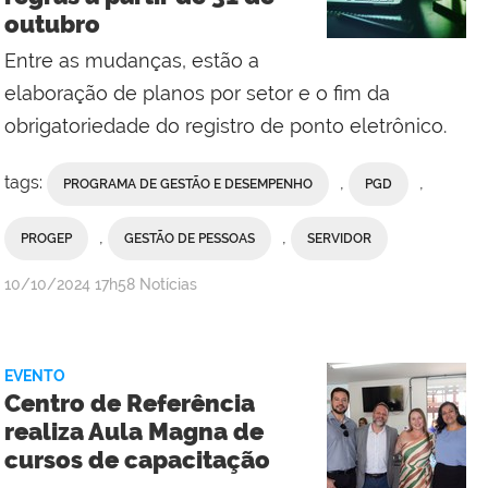
outubro
Entre as mudanças, estão a
elaboração de planos por setor e o fim da
obrigatoriedade do registro de ponto eletrônico.
tags:
,
,
PROGRAMA DE GESTÃO E DESEMPENHO
PGD
,
,
PROGEP
GESTÃO DE PESSOAS
SERVIDOR
por
publicado
10/10/2024
17h58
Notícias
Comunicação
Social
da
EVENTO
Reitoria
Centro de Referência
realiza Aula Magna de
cursos de capacitação