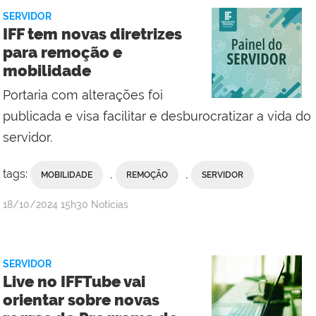
do
SERVIDOR
Campus
IFF tem novas diretrizes
Bom
para remoção e
Jesus
mobilidade
do
Itabapoana
Portaria com alterações foi
publicada e visa facilitar e desburocratizar a vida do
servidor.
tags:
,
,
MOBILIDADE
REMOÇÃO
SERVIDOR
por
publicado
18/10/2024
15h30
Notícias
Comunicação
Social
da
SERVIDOR
Reitoria
Live no IFFTube vai
orientar sobre novas