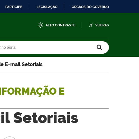
PARTICIPE
LEGISLAÇÃO
ÓRGÃOS DO GOVERNO
ALTO CONTRASTE
VLIBRAS
r no portal
r no portal
e E-mail Setoriais
NFORMAÇÃO E
l Setoriais