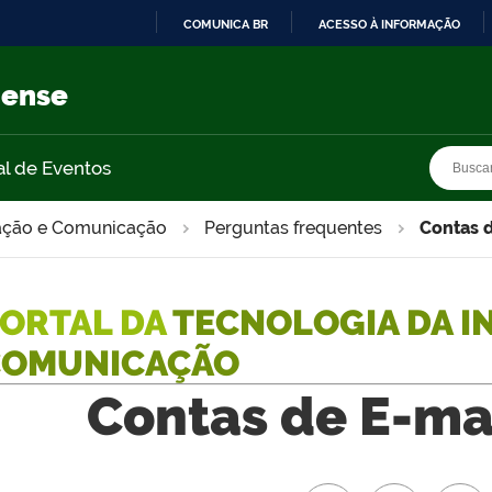
COMUNICA BR
ACESSO À INFORMAÇÃO
IR
PARA
nense
O
CONTEÚDO
Busca
Busca
al de Eventos
mação e Comunicação
Perguntas frequentes
Contas d
ORTAL DA
TECNOLOGIA DA I
COMUNICAÇÃO
Contas de E-mai