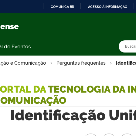
COMUNICA BR
ACESSO À INFORMAÇÃO
IR
PARA
nense
O
CONTEÚDO
Busca
Busca
al de Eventos
mação e Comunicação
Perguntas frequentes
Identific
ORTAL DA
TECNOLOGIA DA I
COMUNICAÇÃO
Identificação Unif