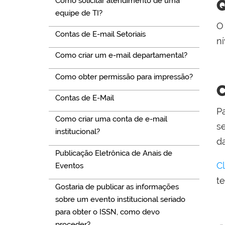
Como solicitar atendimento de uma
Q
equipe de TI?
O 
Contas de E-mail Setoriais
n
Como criar um e-mail departamental?
Como obter permissão para impressão?
C
Contas de E-Mail
Pa
Como criar uma conta de e-mail
s
institucional?
d
Publicação Eletrônica de Anais de
C
Eventos
t
Gostaria de publicar as informações
sobre um evento institucional seriado
para obter o ISSN, como devo
proceder?