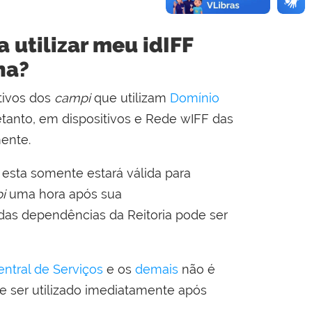
 utilizar meu idIFF
ha?
tivos dos
campi
que utilizam
Domínio
etanto, em dispositivos e Rede wIFF das
mente.
, esta somente estará válida para
pi
uma hora após sua
 das dependências da Reitoria pode ser
entral de Serviços
e os
demais
não é
e ser utilizado imediatamente após