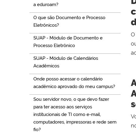
D
a eduroam?
c
O que são Documento e Processo
d
Eletrônicos?
O
SUAP - Módulo de Documento e
ou
Processo Eletrônico
a
SUAP - Módulo de Calendários
Acadêmicos
Onde posso acessar o calendário
A
acadêmico aprovado do meu campus?
A
Sou servidor novo, o que devo fazer
s
para ter acesso aos serviços
institucionais de TI como e-mail,
Vo
computadores, impressoras e rede sem
n
fio?