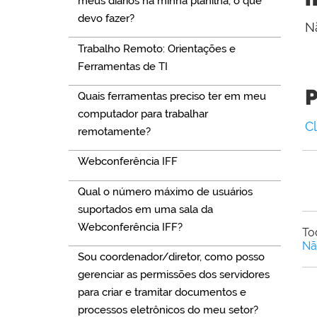
meus diários na minha planilha, o que
devo fazer?
Nã
Trabalho Remoto: Orientações e
Ferramentas de TI
P
Quais ferramentas preciso ter em meu
computador para trabalhar
C
remotamente?
Webconferência IFF
Qual o número máximo de usuários
suportados em uma sala da
Webconferência IFF?
To
Nã
Sou coordenador/diretor, como posso
gerenciar as permissões dos servidores
para criar e tramitar documentos e
processos eletrônicos do meu setor?