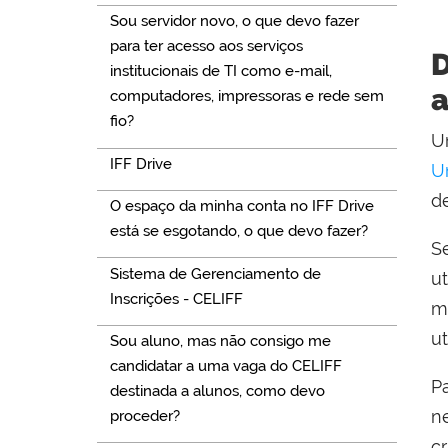
Sou servidor novo, o que devo fazer
para ter acesso aos serviços
D
institucionais de TI como e-mail,
a
computadores, impressoras e rede sem
fio?
U
IFF Drive
U
d
O espaço da minha conta no IFF Drive
está se esgotando, o que devo fazer?
Se
Sistema de Gerenciamento de
u
Inscrições - CELIFF
m
u
Sou aluno, mas não consigo me
candidatar a uma vaga do CELIFF
P
destinada a alunos, como devo
n
proceder?
c