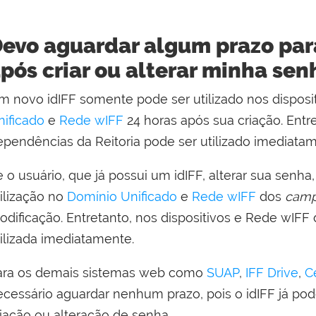
evo aguardar algum prazo para
pós criar ou alterar minha sen
m novo idIFF somente pode ser utilizado nos disposi
nificado
e
Rede wIFF
24 horas após sua criação. Entr
ependências da Reitoria pode ser utilizado imediata
 o usuário, que já possui um idIFF, alterar sua senha
tilização no
Domínio Unificado
e
Rede wIFF
dos
cam
odificação. Entretanto, nos dispositivos e Rede wIFF
tilizada imediatamente.
ara os demais sistemas web como
SUAP
,
IFF Drive
,
C
ecessário aguardar nenhum prazo, pois o idIFF já pod
riação ou alteração de senha.