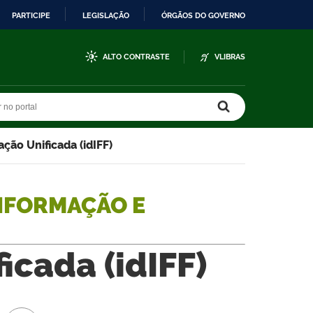
PARTICIPE
LEGISLAÇÃO
ÓRGÃOS DO GOVERNO
ALTO CONTRASTE
VLIBRAS
r no portal
r no portal
ação Unificada (idIFF)
NFORMAÇÃO E
icada (idIFF)