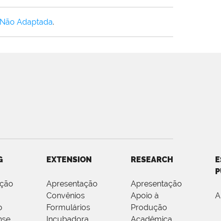
 Não Adaptada
.
G
EXTENSION
RESEARCH
E
P
ação
Apresentação
Apresentação
Convênios
Apoio à
A
o
Formulários
Produção
nse
Incubadora
Acadêmica