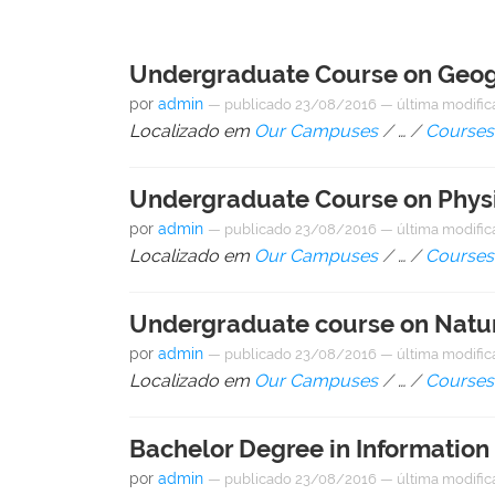
Undergraduate Course on Geog
por
admin
—
publicado
23/08/2016
—
última modifi
Localizado em
Our Campuses
/
…
/
Courses
Undergraduate Course on Physi
por
admin
—
publicado
23/08/2016
—
última modifi
Localizado em
Our Campuses
/
…
/
Courses
Undergraduate course on Natura
por
admin
—
publicado
23/08/2016
—
última modifi
Localizado em
Our Campuses
/
…
/
Courses
Bachelor Degree in Information
por
admin
—
publicado
23/08/2016
—
última modifi