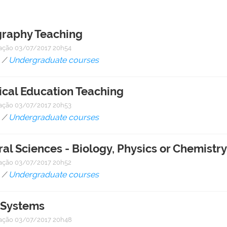
raphy Teaching
cação
03/07/2017 20h54
/
Undergraduate courses
cal Education Teaching
cação
03/07/2017 20h53
/
Undergraduate courses
l Sciences - Biology, Physics or Chemistr
cação
03/07/2017 20h52
/
Undergraduate courses
 Systems
cação
03/07/2017 20h48