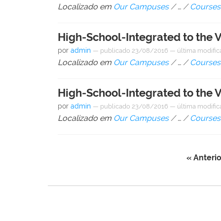
Localizado em
Our Campuses
/
…
/
Courses
High-School-Integrated to the V
por
admin
—
publicado
23/08/2016
—
última modifi
Localizado em
Our Campuses
/
…
/
Courses
High-School-Integrated to the 
por
admin
—
publicado
23/08/2016
—
última modifi
Localizado em
Our Campuses
/
…
/
Courses
« Anterio