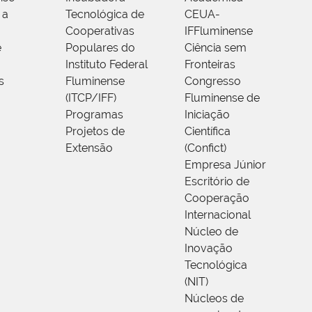
 a
Tecnológica de
CEUA-
Cooperativas
IFFluminense
e
Populares do
Ciência sem
Instituto Federal
Fronteiras
s
Fluminense
Congresso
(ITCP/IFF)
Fluminense de
Programas
Iniciação
Projetos de
Científica
Extensão
(Confict)
Empresa Júnior
Escritório de
Cooperação
Internacional
Núcleo de
Inovação
Tecnológica
(NIT)
Núcleos de