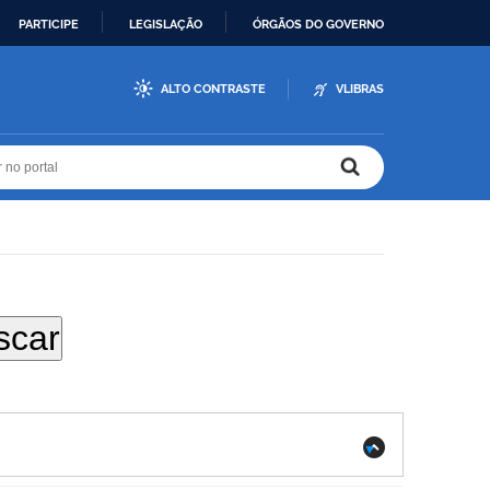
PARTICIPE
LEGISLAÇÃO
ÓRGÃOS DO GOVERNO
ALTO CONTRASTE
VLIBRAS
r no portal
r no portal
.