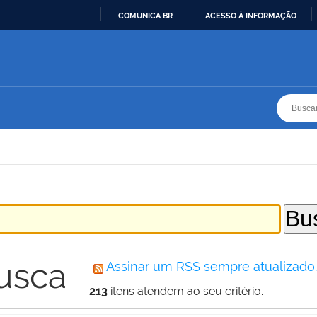
COMUNICA BR
ACESSO À INFORMAÇÃO
IR
PARA
O
CONTEÚDO
Busca
Busca
usca
Assinar um RSS sempre atualizado
213
itens atendem ao seu critério.