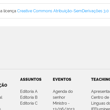
a licença
Creative Commons Atribuição-SemDerivações 3.0
ASSUNTOS
EVENTOS
TEACHIN
ÇÃO
Editoria A
Agenda do
Apresent
al
Editoria B
senhor
Centro de
Editoria C
Ministro -
Línguas d
s
13/06/2013
IFFlumine