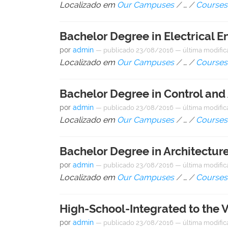
Localizado em
Our Campuses
/
…
/
Courses
Bachelor Degree in Electrical E
por
admin
—
publicado
23/08/2016
—
última modifi
Localizado em
Our Campuses
/
…
/
Courses
Bachelor Degree in Control an
por
admin
—
publicado
23/08/2016
—
última modifi
Localizado em
Our Campuses
/
…
/
Courses
Bachelor Degree in Architectur
por
admin
—
publicado
23/08/2016
—
última modifi
Localizado em
Our Campuses
/
…
/
Courses
High-School-Integrated to the V
por
admin
—
publicado
23/08/2016
—
última modifi