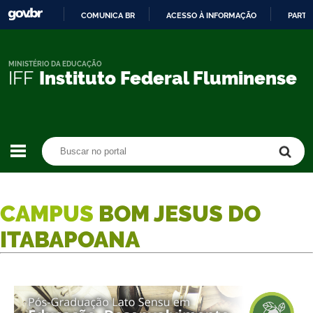
COMUNICA BR
ACESSO À INFORMAÇÃO
PARTI
IR
PARA
O
MINISTÉRIO DA EDUCAÇÃO
IFF
Instituto Federal Fluminense
CONTEÚDO
Buscar no portal
Buscar no portal
CAMPUS
BOM JESUS DO
ITABAPOANA