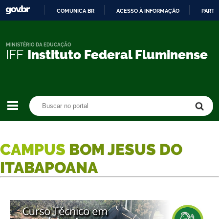
COMUNICA BR
ACESSO À INFORMAÇÃO
PARTI
IR
PARA
O
MINISTÉRIO DA EDUCAÇÃO
IFF
Instituto Federal Fluminense
CONTEÚDO
Buscar no portal
Buscar no portal
CAMPUS
BOM JESUS DO
ITABAPOANA