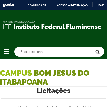
COMUNICA BR
ACESSO À INFORMAÇÃO
PARTI
IR
PARA
O
MINISTÉRIO DA EDUCAÇÃO
IFF
Instituto Federal Fluminense
CONTEÚDO
Buscar no portal
Buscar no portal
CAMPUS
BOM JESUS DO
ITABAPOANA
Licitações