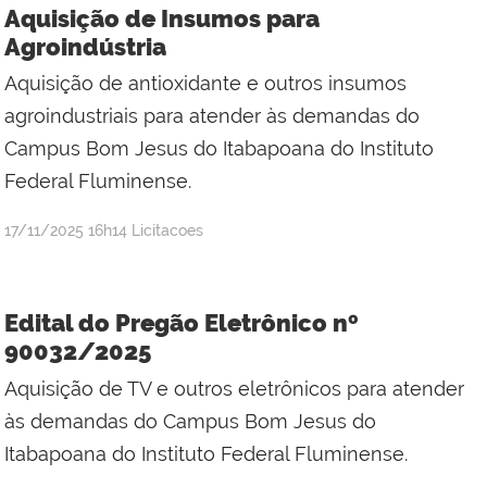
Silva
Aquisição de Insumos para
Mineiro
Agroindústria
Aquisição de antioxidante e outros insumos
agroindustriais para atender às demandas do
Campus Bom Jesus do Itabapoana do Instituto
Federal Fluminense.
por
publicado
17/11/2025
16h14
Licitacoes
Jefferson
da
Silva
Edital do Pregão Eletrônico nº
Mineiro
90032/2025
Aquisição de TV e outros eletrônicos para atender
às demandas do Campus Bom Jesus do
Itabapoana do Instituto Federal Fluminense.