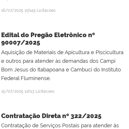
por
publicado
16/07/2025
15h49
Licitacoes
Jefferson
da
Silva
Edital do Pregão Eletrônico nº
Mineiro
90007/2025
Aquisição de Materiais de Apicultura e Piscicultura
e outros para atender às demandas dos Campi
Bom Jesus do Itabapoana e Cambuci do Instituto
Federal Fluminense.
por
publicado
15/07/2025
11h13
Licitacoes
Jefferson
da
Silva
Contratação Direta nº 322/2025
Mineiro
Contratação de Serviços Postais para atender às