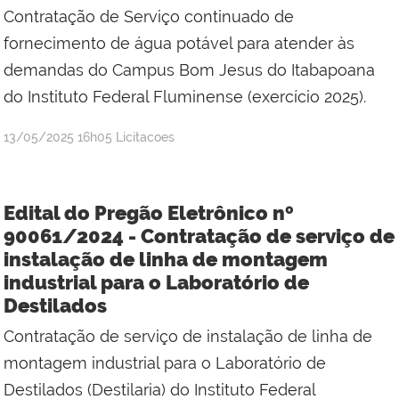
Contratação de Serviço continuado de
fornecimento de água potável para atender às
demandas do Campus Bom Jesus do Itabapoana
do Instituto Federal Fluminense (exercício 2025).
por
publicado
13/05/2025
16h05
Licitacoes
Jefferson
da
Silva
Edital do Pregão Eletrônico nº
Mineiro
90061/2024 - Contratação de serviço de
instalação de linha de montagem
industrial para o Laboratório de
Destilados
Contratação de serviço de instalação de linha de
montagem industrial para o Laboratório de
Destilados (Destilaria) do Instituto Federal