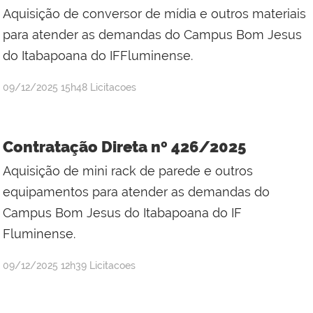
Aquisição de conversor de mídia e outros materiais
para atender as demandas do Campus Bom Jesus
do Itabapoana do IFFluminense.
por
publicado
09/12/2025
15h48
Licitacoes
Jefferson
da
Silva
Contratação Direta nº 426/2025
Mineiro
Aquisição de mini rack de parede e outros
equipamentos para atender as demandas do
Campus Bom Jesus do Itabapoana do IF
Fluminense.
por
publicado
09/12/2025
12h39
Licitacoes
Jefferson
da