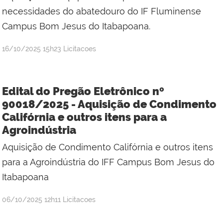
necessidades do abatedouro do IF Fluminense
Campus Bom Jesus do Itabapoana.
por
publicado
16/10/2025
15h23
Licitacoes
Jefferson
da
Silva
Edital do Pregão Eletrônico nº
Mineiro
90018/2025 - Aquisição de Condimento
Califórnia e outros itens para a
Agroindústria
Aquisição de Condimento Califórnia e outros itens
para a Agroindústria do IFF Campus Bom Jesus do
Itabapoana
por
publicado
06/10/2025
12h11
Licitacoes
Jefferson
da