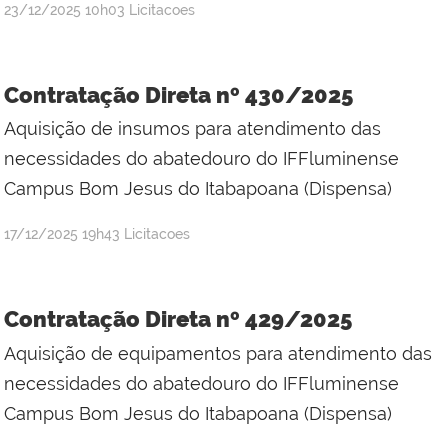
por
publicado
23/12/2025
10h03
Licitacoes
Jefferson
da
Silva
Contratação Direta nº 430/2025
Mineiro
Aquisição de insumos para atendimento das
necessidades do abatedouro do IFFluminense
Campus Bom Jesus do Itabapoana (Dispensa)
por
publicado
17/12/2025
19h43
Licitacoes
Jefferson
da
Silva
Contratação Direta nº 429/2025
Mineiro
Aquisição de equipamentos para atendimento das
necessidades do abatedouro do IFFluminense
Campus Bom Jesus do Itabapoana (Dispensa)