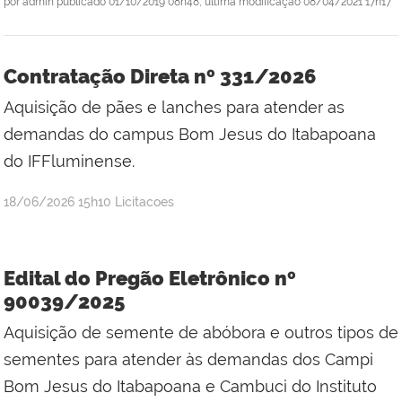
por
admin
publicado
01/10/2019 08h48,
última modificação
08/04/2021 17h17
Contratação Direta nº 331/2026
Aquisição de pães e lanches para atender as
demandas do campus Bom Jesus do Itabapoana
do IFFluminense.
por
publicado
18/06/2026
15h10
Licitacoes
Jefferson
da
Silva
Edital do Pregão Eletrônico nº
Mineiro
90039/2025
Aquisição de semente de abóbora e outros tipos de
sementes para atender às demandas dos Campi
Bom Jesus do Itabapoana e Cambuci do Instituto