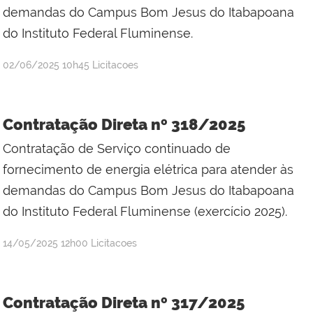
demandas do Campus Bom Jesus do Itabapoana
do Instituto Federal Fluminense.
por
publicado
02/06/2025
10h45
Licitacoes
Jefferson
da
Silva
Contratação Direta nº 318/2025
Mineiro
Contratação de Serviço continuado de
fornecimento de energia elétrica para atender às
demandas do Campus Bom Jesus do Itabapoana
do Instituto Federal Fluminense (exercício 2025).
por
publicado
14/05/2025
12h00
Licitacoes
Jefferson
da
Silva
Contratação Direta nº 317/2025
Mineiro