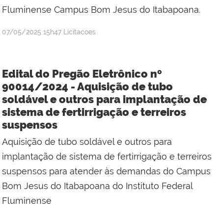
Fluminense Campus Bom Jesus do Itabapoana.
por
publicado
07/05/2025
15h47
Licitacoes
Jefferson
da
Silva
Edital do Pregão Eletrônico nº
Mineiro
90014/2024 - Aquisição de tubo
soldável e outros para implantação de
sistema de fertirrigação e terreiros
suspensos
Aquisição de tubo soldável e outros para
implantação de sistema de fertirrigação e terreiros
suspensos para atender às demandas do Campus
Bom Jesus do Itabapoana do Instituto Federal
Fluminense