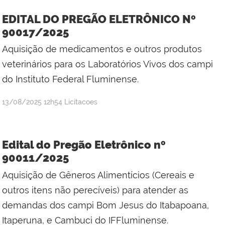
Silva
EDITAL DO PREGÃO ELETRÔNICO Nº
Mineiro
90017/2025
Aquisição de medicamentos e outros produtos
veterinários para os Laboratórios Vivos dos campi
do Instituto Federal Fluminense.
por
publicado
13/08/2025
12h54
Licitacoes
Jefferson
da
Silva
Edital do Pregão Eletrônico nº
Mineiro
90011/2025
Aquisição de Gêneros Alimentícios (Cereais e
outros itens não perecíveis) para atender as
demandas dos campi Bom Jesus do Itabapoana,
Itaperuna, e Cambuci do IFFluminense.