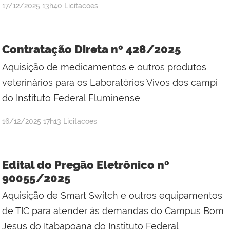
por
publicado
17/12/2025
13h40
Licitacoes
Jefferson
da
Silva
Contratação Direta nº 428/2025
Mineiro
Aquisição de medicamentos e outros produtos
veterinários para os Laboratórios Vivos dos campi
do Instituto Federal Fluminense
por
publicado
16/12/2025
17h13
Licitacoes
Jefferson
da
Silva
Edital do Pregão Eletrônico nº
Mineiro
90055/2025
Aquisição de Smart Switch e outros equipamentos
de TIC para atender às demandas do Campus Bom
Jesus do Itabapoana do Instituto Federal