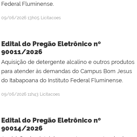
Federal Fluminense.
por
publicado
09/06/2026
13h05
Licitacoes
Jefferson
da
Silva
Edital do Pregão Eletrônico nº
Mineiro
90011/2026
Aquisição de detergente alcalino e outros produtos
para atender às demandas do Campus Bom Jesus
do Itabapoana do Instituto Federal Fluminense.
por
publicado
09/06/2026
11h43
Licitacoes
Jefferson
da
Silva
Edital do Pregão Eletrônico nº
Mineiro
90014/2026