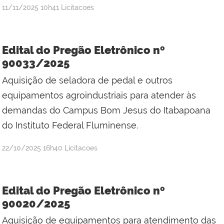
por
publicado
11/11/2025
10h41
Licitacoes
Jefferson
da
Silva
Edital do Pregão Eletrônico nº
Mineiro
90033/2025
Aquisição de seladora de pedal e outros
equipamentos agroindustriais para atender às
demandas do Campus Bom Jesus do Itabapoana
do Instituto Federal Fluminense.
por
publicado
22/10/2025
16h40
Licitacoes
Jefferson
da
Silva
Edital do Pregão Eletrônico nº
Mineiro
90020/2025
Aquisição de equipamentos para atendimento das