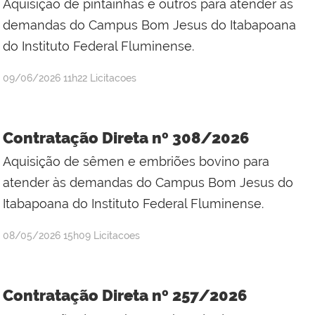
Aquisição de pintainhas e outros para atender às
demandas do Campus Bom Jesus do Itabapoana
do Instituto Federal Fluminense.
por
publicado
09/06/2026
11h22
Licitacoes
Jefferson
da
Silva
Contratação Direta nº 308/2026
Mineiro
Aquisição de sêmen e embriões bovino para
atender às demandas do Campus Bom Jesus do
Itabapoana do Instituto Federal Fluminense.
por
publicado
08/05/2026
15h09
Licitacoes
Jefferson
da
Silva
Contratação Direta nº 257/2026
Mineiro