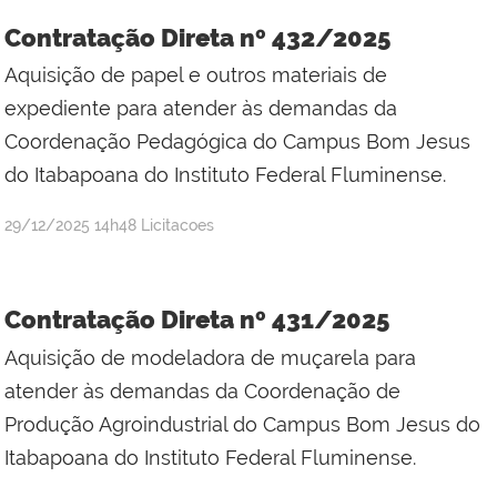
Silva
Contratação Direta nº 432/2025
Mineiro
Aquisição de papel e outros materiais de
expediente para atender às demandas da
Coordenação Pedagógica do Campus Bom Jesus
do Itabapoana do Instituto Federal Fluminense.
por
publicado
29/12/2025
14h48
Licitacoes
Jefferson
da
Silva
Contratação Direta nº 431/2025
Mineiro
Aquisição de modeladora de muçarela para
atender às demandas da Coordenação de
Produção Agroindustrial do Campus Bom Jesus do
Itabapoana do Instituto Federal Fluminense.