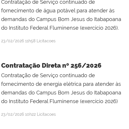
Contratação de Serviço continuado de
fornecimento de água potável para atender às
demandas do Campus Bom Jesus do Itabapoana
do Instituto Federal Fluminense (exercício 2026).
por
publicado
23/02/2026
11h58
Licitacoes
Jefferson
da
Silva
Contratação Direta nº 256/2026
Mineiro
Contratação de Serviço continuado de
fornecimento de energia elétrica para atender às
demandas do Campus Bom Jesus do Itabapoana
do Instituto Federal Fluminense (exercício 2026)
por
publicado
23/02/2026
10h22
Licitacoes
Jefferson
da