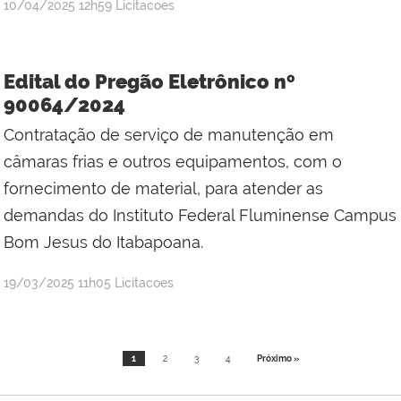
por
publicado
10/04/2025
12h59
Licitacoes
Jefferson
da
Silva
Edital do Pregão Eletrônico nº
Mineiro
90064/2024
Contratação de serviço de manutenção em
câmaras frias e outros equipamentos, com o
fornecimento de material, para atender as
demandas do Instituto Federal Fluminense Campus
Bom Jesus do Itabapoana.
por
publicado
19/03/2025
11h05
Licitacoes
Jefferson
da
Silva
1
2
3
4
Próximo »
Mineiro