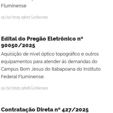
Fluminense
por
publicado
15/12/2025
19h27
Licitacoes
Jefferson
da
Silva
Edital do Pregão Eletrônico nº
Mineiro
90050/2025
Aquisição de nível óptico topográfico e outros
equipamentos para atender às demandas do
Campus Bom Jesus do Itabapoana do Instituto
Federal Fluminense.
por
publicado
15/12/2025
12h26
Licitacoes
Jefferson
da
Silva
Contratação Direta nº 427/2025
Mineiro