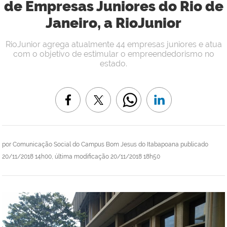
de Empresas Juniores do Rio de
Janeiro, a RioJunior
RioJunior agrega atualmente 44 empresas juniores e atua
com o objetivo de estimular o empreendedorismo no
estado.
por
Comunicação Social do Campus Bom Jesus do Itabapoana
publicado
20/11/2018 14h00,
última modificação
20/11/2018 18h50