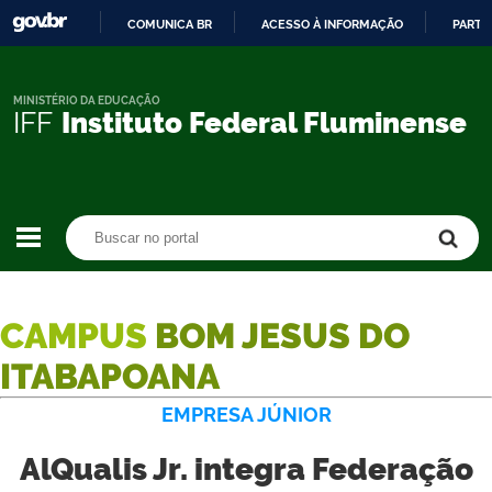
COMUNICA BR
ACESSO À INFORMAÇÃO
PARTI
IR
PARA
O
MINISTÉRIO DA EDUCAÇÃO
IFF
Instituto Federal Fluminense
CONTEÚDO
Buscar no portal
Buscar no portal
CAMPUS
BOM JESUS DO
ITABAPOANA
EMPRESA JÚNIOR
AlQualis Jr. integra Federação