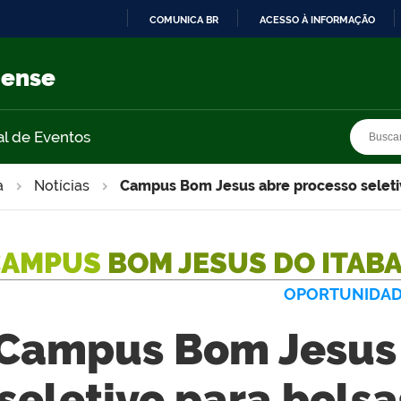
COMUNICA BR
ACESSO À INFORMAÇÃO
IR
PARA
nense
O
CONTEÚDO
Busca
Busca
al de Eventos
a
Notícias
Campus Bom Jesus abre processo seletiv
CAMPUS
BOM JESUS DO ITAB
OPORTUNIDA
Campus Bom Jesus 
seletivo para bols