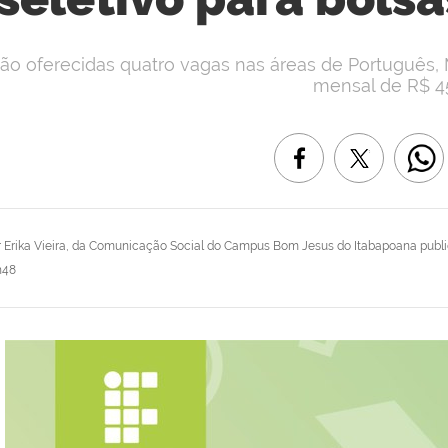
ão oferecidas quatro vagas nas áreas de Português, 
mensal de R$ 4
r
Erika Vieira, da Comunicação Social do Campus Bom Jesus do Itabapoana
publ
h48