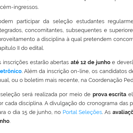
ecém-ingressos.
odem participar da seleção estudantes regularme
ntegrados, concomitantes, subsequentes e superior
proveitamento a disciplina à qual pretendem concorr
pítulo II do edital.
s inscrições estarão abertas
até
12 de junho
e deverã
letrônico
. Além da inscrição on-line, os candidatos 
nual, ou o boletim mais recente, na Coordenação P
 seleção será realizada por meio de
prova escrita
el
r cada disciplina. A divulgação do cronograma das pr
ara o dia
15 de junho
, no
Portal Seleções
. As
avaliaç
unho
.