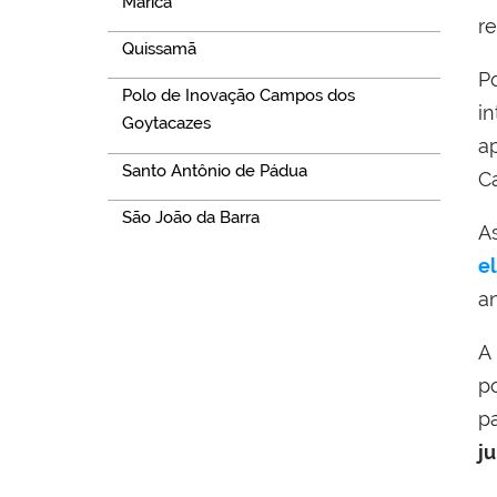
Maricá
r
Quissamã
P
Polo de Inovação Campos dos
i
Goytacazes
a
Santo Antônio de Pádua
Ca
São João da Barra
A
e
a
A
po
p
j