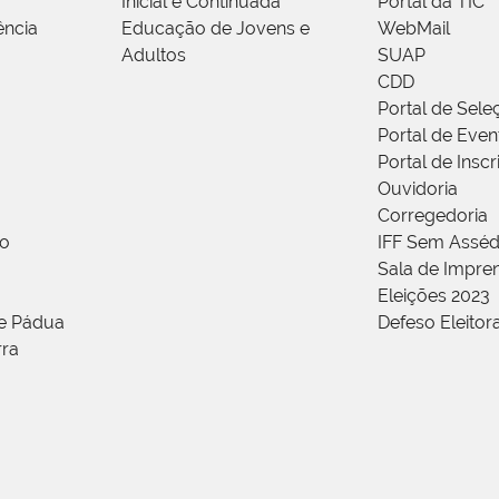
Inicial e Continuada
Portal da TIC
ência
Educação de Jovens e
WebMail
Adultos
SUAP
CDD
Portal de Sele
Portal de Even
Portal de Insc
Ouvidoria
Corregedoria
ão
IFF Sem Asséd
Sala de Impren
Eleições 2023
de Pádua
Defeso Eleitor
rra