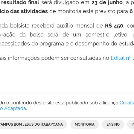
O
resultado final
será divulgado em
23 de junho
, a 
ício das atividades
de monitoria está previsto para
6
ada bolsista receberá auxílio mensal de
R$ 450
, c
uração da bolsa será de um semestre letivo, 
ecessidades do programa e o desempenho do estud
ais informações podem ser consultadas no
Edital nº
do o conteúdo deste site está publicado sob a licença
Creat
o Adaptada
.
CAMPUS BOM JESUS DO ITABAPOANA
MONITORIA
ENSINO
I