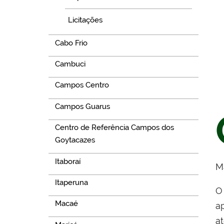
Licitações
Cabo Frio
Cambuci
Campos Centro
Campos Guarus
Centro de Referência Campos dos
Goytacazes
Itaboraí
M
Itaperuna
O
Macaé
a
a