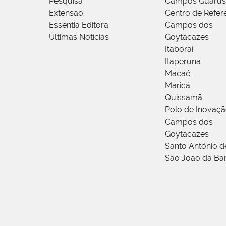
Pesquisa
Campos Guarus
Extensão
Centro de Refer
Essentia Editora
Campos dos
Últimas Notícias
Goytacazes
Itaboraí
Itaperuna
Macaé
Maricá
Quissamã
Polo de Inovaç
Campos dos
Goytacazes
Santo Antônio 
São João da Ba