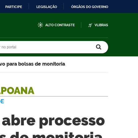
PARTICIPE
LEGISLAÇÃO
ÓRGÃOS DO GOVERNO
ALTO CONTRASTE
VLIBRAS
r no portal
r no portal
o para bolsas de monitoria
APOANA
DE
abre processo
as de monitoria