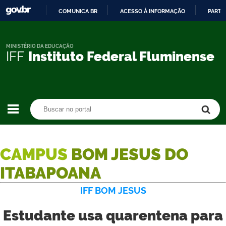
COMUNICA BR
ACESSO À INFORMAÇÃO
PARTI
IR
PARA
O
MINISTÉRIO DA EDUCAÇÃO
IFF
Instituto Federal Fluminense
CONTEÚDO
Buscar no portal
Buscar no portal
CAMPUS
BOM JESUS DO
ITABAPOANA
IFF BOM JESUS
Estudante usa quarentena para