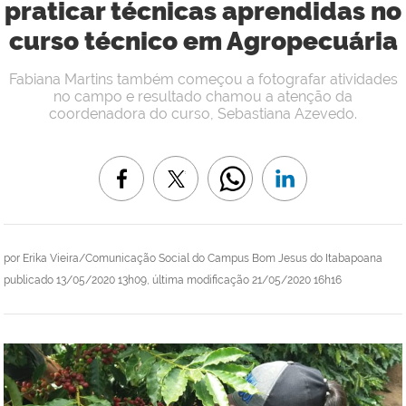
praticar técnicas aprendidas no
curso técnico em Agropecuária
Fabiana Martins também começou a fotografar atividades
no campo e resultado chamou a atenção da
coordenadora do curso, Sebastiana Azevedo.
por
Erika Vieira/Comunicação Social do Campus Bom Jesus do Itabapoana
publicado
13/05/2020 13h09,
última modificação
21/05/2020 16h16