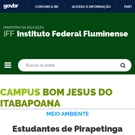
COMUNICA BR
ACESSO À INFORMAÇÃO
PARTI
IR
PARA
O
MINISTÉRIO DA EDUCAÇÃO
IFF
Instituto Federal Fluminense
CONTEÚDO
Buscar no portal
Buscar no portal
CAMPUS
BOM JESUS DO
ITABAPOANA
MEIO AMBIENTE
Estudantes de Pirapetinga