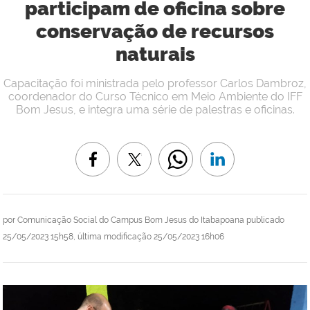
participam de oficina sobre
conservação de recursos
naturais
Capacitação foi ministrada pelo professor Carlos Dambroz,
coordenador do Curso Técnico em Meio Ambiente do IFF
Bom Jesus, e integra uma série de palestras e oficinas.
por
Comunicação Social do Campus Bom Jesus do Itabapoana
publicado
25/05/2023 15h58,
última modificação
25/05/2023 16h06