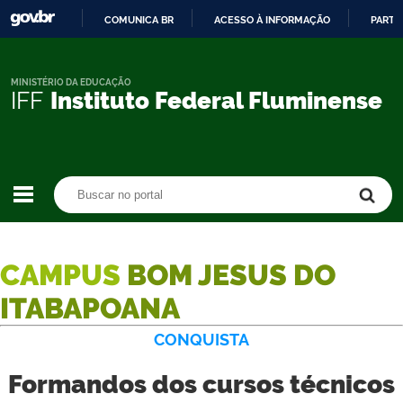
COMUNICA BR
ACESSO À INFORMAÇÃO
PARTI
IR
PARA
O
MINISTÉRIO DA EDUCAÇÃO
IFF
Instituto Federal Fluminense
CONTEÚDO
Buscar no portal
Buscar no portal
CAMPUS
BOM JESUS DO
ITABAPOANA
CONQUISTA
Formandos dos cursos técnicos