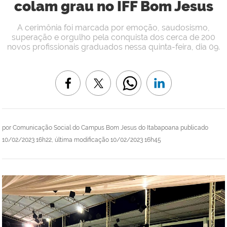
colam grau no IFF Bom Jesus
A cerimônia foi marcada por emoção, saudosismo,
superação e orgulho pela conquista dos cerca de 200
novos profissionais graduados nessa quinta-feira, dia 09.
por
Comunicação Social do Campus Bom Jesus do Itabapoana
publicado
10/02/2023 16h22,
última modificação
10/02/2023 16h45