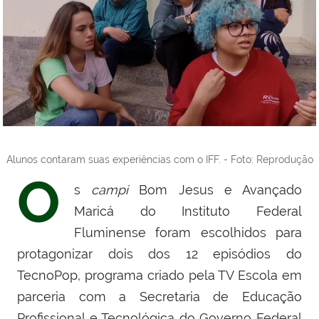
Alunos contaram suas experiências com o IFF. - Foto: Reprodução
O
s
campi
Bom Jesus e Avançado
Maricá do
Instituto Federal
Fluminense
fo
ram
escolhido
s
para
protagonizar
dois
dos 12 episódio
s do
TecnoPop, programa criado pela TV Escola em
parceria com a Secretaria de Educação
Profissional e Tecnológica do Governo Federal