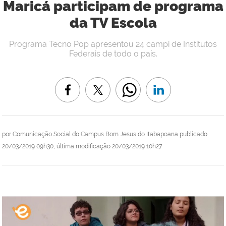
Maricá participam de programa
da TV Escola
Programa Tecno Pop apresentou 24 campi de Institutos
Federais de todo o país.
por
Comunicação Social do Campus Bom Jesus do Itabapoana
publicado
20/03/2019 09h30,
última modificação
20/03/2019 10h27