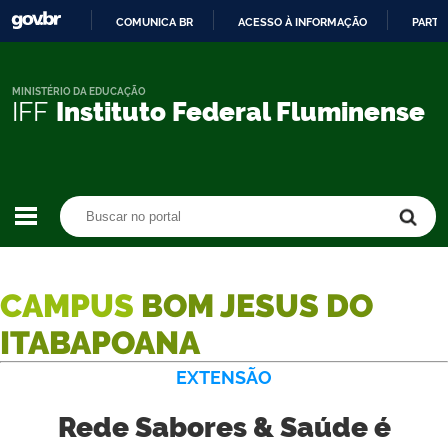
COMUNICA BR
ACESSO À INFORMAÇÃO
PARTI
IR
PARA
O
MINISTÉRIO DA EDUCAÇÃO
IFF
Instituto Federal Fluminense
CONTEÚDO
Buscar no portal
Buscar no portal
CAMPUS
BOM JESUS DO
ITABAPOANA
EXTENSÃO
Rede Sabores & Saúde é