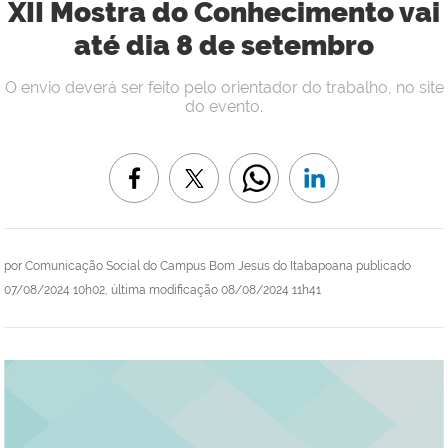
XII Mostra do Conhecimento vai
até dia 8 de setembro
O envio deverá ser feito pelo orientador do trabalho, no site
do evento.
por
Comunicação Social do Campus Bom Jesus do Itabapoana
publicado
07/08/2024 10h02,
última modificação
08/08/2024 11h41