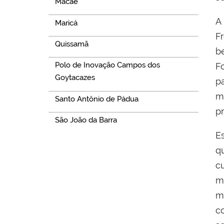
Macaé
A
Maricá
F
Quissamã
b
Polo de Inovação Campos dos
F
Goytacazes
p
m
Santo Antônio de Pádua
p
São João da Barra
E
q
c
m
m
c