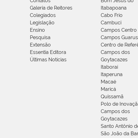
Contatos
Bom Jesus do
Galeria de Reitores
Itabapoana
Colegiados
Cabo Frio
Legislação
Cambuci
Ensino
Campos Centro
Pesquisa
Campos Guarus
Extensão
Centro de Refer
Essentia Editora
Campos dos
Últimas Notícias
Goytacazes
Itaboraí
Itaperuna
Macaé
Maricá
Quissamã
Polo de Inovaç
Campos dos
Goytacazes
Santo Antônio 
São João da Ba