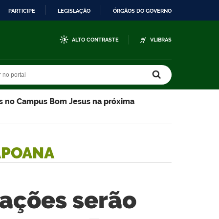
PARTICIPE
LEGISLAÇÃO
ÓRGÃOS DO GOVERNO
ALTO CONTRASTE
VLIBRAS
r no portal
r no portal
das no Campus Bom Jesus na próxima
APOANA
lações serão