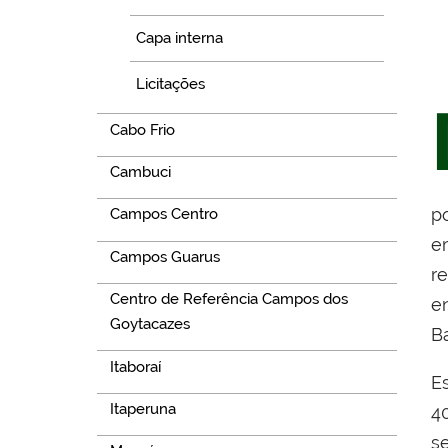
Capa interna
Licitações
Cabo Frio
Cambuci
p
Campos Centro
e
Campos Guarus
r
Centro de Referência Campos dos
e
Goytacazes
Ba
Itaboraí
E
Itaperuna
4
s