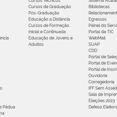
Cursos Técnicos
Sistema Acad
Cursos de Graduação
Bibliotecas
Pós-Graduação
Relacionamen
Educação a Distância
Egressos
Cursos de Formação
Painel do Serv
Inicial e Continuada
Portal da TIC
ência
Educação de Jovens e
WebMail
Adultos
SUAP
CDD
Portal de Sele
Portal de Even
Portal de Insc
Ouvidoria
Corregedoria
ão
IFF Sem Asséd
Sala de Impren
Eleições 2023
de Pádua
Defeso Eleitor
rra