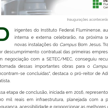
Inaugurações acontecerão
D
irigentes do Instituto Federal Fluminense,
interna e externa celebrarão, na próxima s
novas instalações do
Campus
Bom Jesus. Tr
or descumprimento contratual das primeiras empresas
m negociação com a SETEC/MEC, conseguiu recurso
etomada dessas importantes obras para o
Campu
ncontram-se concluídas", destaca o pró-reitor de A
tista.
ssa etapa de conclusão, iniciada em 2016, represe
00 mil reais em infraestrutura, planejada com a
egurança, acessibilidade e proporcionar as melhores 