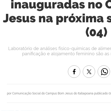
inauguradas no
Jesus na próxima 
(04)
Laboratório de análises físico-químicas de alimen
panificação e alojamento feminino são as
por
Comunicação Social do Campus Bom Jesus do Itabapoana
publicado
01