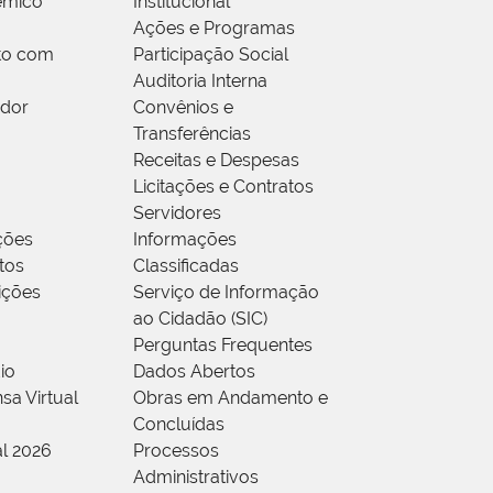
êmico
Institucional
Ações e Programas
to com
Participação Social
Auditoria Interna
idor
Convênios e
Transferências
Receitas e Despesas
Licitações e Contratos
Servidores
ções
Informações
tos
Classificadas
rições
Serviço de Informação
ao Cidadão (SIC)
Perguntas Frequentes
io
Dados Abertos
sa Virtual
Obras em Andamento e
Concluídas
al 2026
Processos
Administrativos