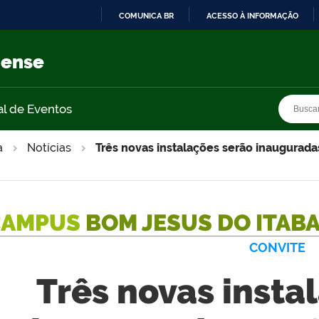
COMUNICA BR
ACESSO À INFORMAÇÃO
IR
PARA
nense
O
CONTEÚDO
Busca
Busca
al de Eventos
a
Notícias
Três novas instalações serão inaugura
CAMPUS
BOM JESUS DO ITAB
CONVITE
Três novas insta