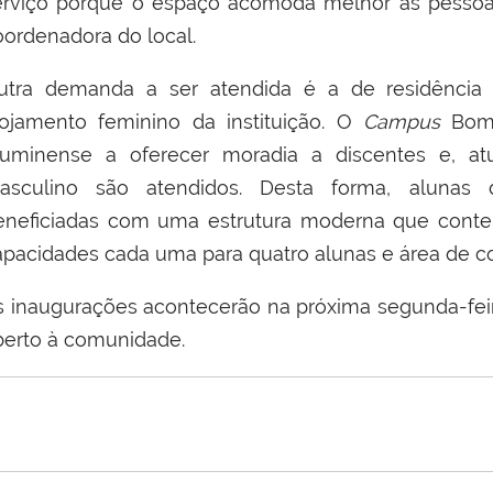
erviço porque o espaço acomoda melhor as pessoas”
oordenadora do local.
utra demanda a ser atendida é a de residência 
lojamento feminino da instituição. O
Campus
Bom
luminense a oferecer moradia a discentes e, a
asculino são atendidos. Desta forma, alunas
eneficiadas com uma estrutura moderna que con
apacidades cada uma para quatro alunas e
área de c
s inaugurações acontecerão na próxima segunda-feira
berto à comunidade.