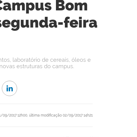
 Campus Bom
segunda-feira
tos, laboratório de cereais, óleos e
 novas estruturas do campus.
/09/2017 12h00,
última modificação
02/09/2017 14h21