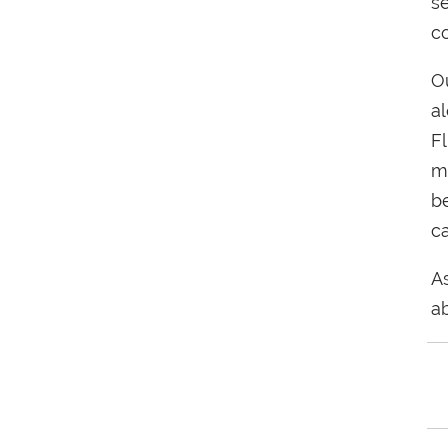
s
c
O
a
F
m
b
c
A
a