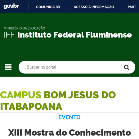
COMUNICA BR
ACESSO À INFORMAÇÃO
PARTI
IR
PARA
O
MINISTÉRIO DA EDUCAÇÃO
IFF
Instituto Federal Fluminense
CONTEÚDO
Buscar no portal
Buscar no portal
CAMPUS
BOM JESUS DO
ITABAPOANA
EVENTO
XIII Mostra do Conhecimento