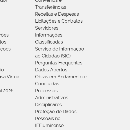
idor
Convênios e
Transferências
Receitas e Despesas
Licitações e Contratos
Servidores
ções
Informações
tos
Classificadas
rições
Serviço de Informação
ao Cidadão (SIC)
Perguntas Frequentes
io
Dados Abertos
sa Virtual
Obras em Andamento e
Concluídas
al 2026
Processos
Administrativos
Disciplinares
Proteção de Dados
Pessoais no
IFFluminense