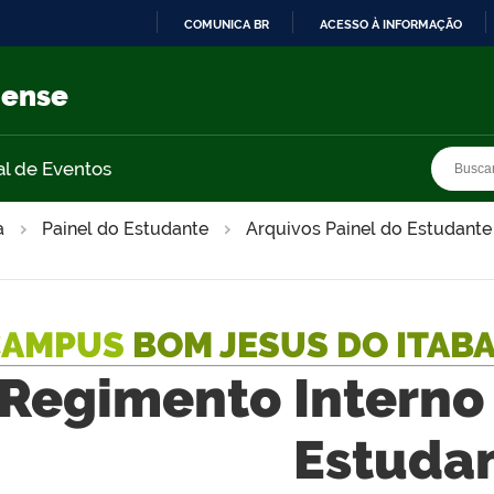
COMUNICA BR
ACESSO À INFORMAÇÃO
IR
PARA
nense
O
CONTEÚDO
Busca
Busca
al de Eventos
a
Painel do Estudante
Arquivos Painel do Estudante
CAMPUS
BOM JESUS DO ITAB
Regimento Interno
Estudan