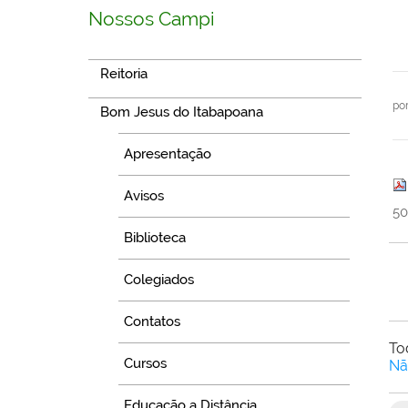
Nossos Campi
Reitoria
po
Bom Jesus do Itabapoana
Apresentação
Avisos
50
Biblioteca
Colegiados
Contatos
To
Cursos
Nã
Educação a Distância