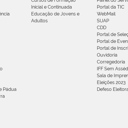
Cursos de Formação
Painel do Serv
Inicial e Continuada
Portal da TIC
ência
Educação de Jovens e
WebMail
Adultos
SUAP
CDD
Portal de Sele
Portal de Even
Portal de Insc
Ouvidoria
Corregedoria
ão
IFF Sem Asséd
Sala de Impren
Eleições 2023
de Pádua
Defeso Eleitor
rra