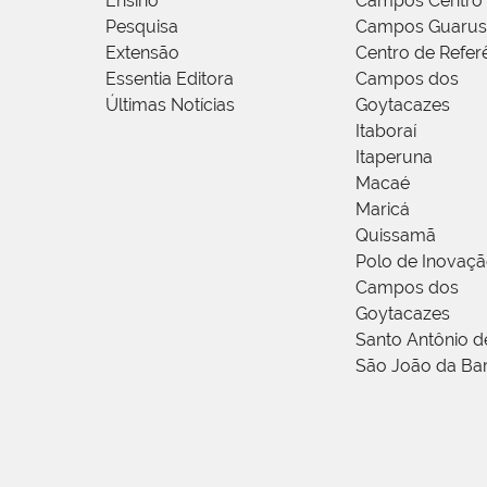
Ensino
Campos Centro
Pesquisa
Campos Guarus
Extensão
Centro de Refer
Essentia Editora
Campos dos
Últimas Notícias
Goytacazes
Itaboraí
Itaperuna
Macaé
Maricá
Quissamã
Polo de Inovaç
Campos dos
Goytacazes
Santo Antônio 
São João da Ba