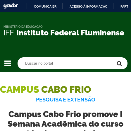
COMUNICA BR
ACESSO À INFORMAÇÃO
PARTI
IR
PARA
O
MINISTÉRIO DA EDUCAÇÃO
IFF
Instituto Federal Fluminense
CONTEÚDO
Buscar no portal
Buscar no portal
CAMPUS
CABO FRIO
PESQUISA E EXTENSÃO
Campus Cabo Frio promove I
Semana Acadêmica do curso