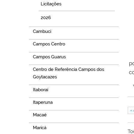
Licitações
2026
Cambuci
Campos Centro
O
Campos Guarus
p
Centro de Referência Campos dos
c
Goytacazes
V
Itaboraí
Itaperuna
« 
Macaé
Maricá
To