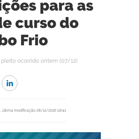
ições para as
e curso do
o Frio
 pleito ocorrido ontem (07/12)
1,
última modificação
08/12/2016 11h41