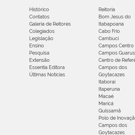
Histórico
Reitoria
Contatos
Bom Jesus do
Galeria de Reitores
Itabapoana
Colegiados
Cabo Frio
Legislação
Cambuci
Ensino
Campos Centro
Pesquisa
Campos Guarus
Extensão
Centro de Refer
Essentia Editora
Campos dos
Últimas Notícias
Goytacazes
Itaboraí
Itaperuna
Macaé
Maricá
Quissamã
Polo de Inovaç
Campos dos
Goytacazes