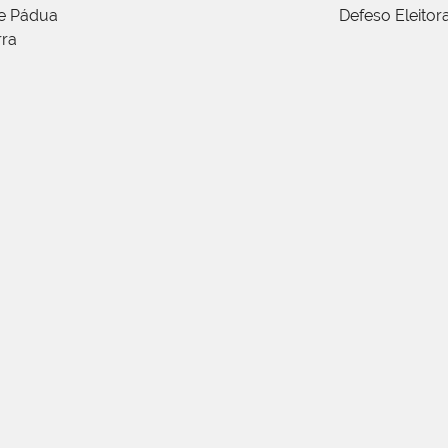
de Pádua
Defeso Eleitor
rra