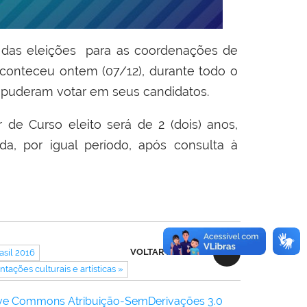
do das eleições para as coordenações de
aconteceu ontem (07/12), durante todo o
e puderam votar em seus candidatos.
 Curso eleito será de 2 (dois) anos,
, por igual período, após consulta à
VOLTAR AO TOPO
asil 2016
tações culturais e artísticas »
ive Commons Atribuição-SemDerivações 3.0