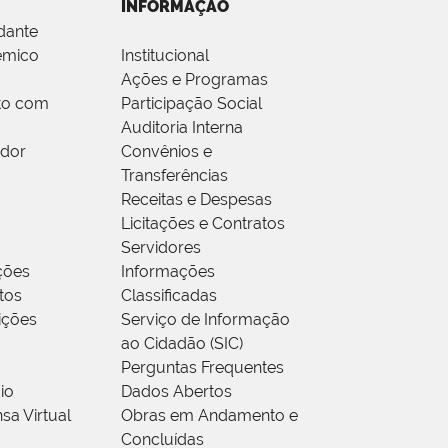
INFORMAÇÃO
dante
êmico
Institucional
Ações e Programas
to com
Participação Social
Auditoria Interna
idor
Convênios e
Transferências
Receitas e Despesas
Licitações e Contratos
Servidores
ções
Informações
tos
Classificadas
rições
Serviço de Informação
ao Cidadão (SIC)
Perguntas Frequentes
io
Dados Abertos
sa Virtual
Obras em Andamento e
Concluídas