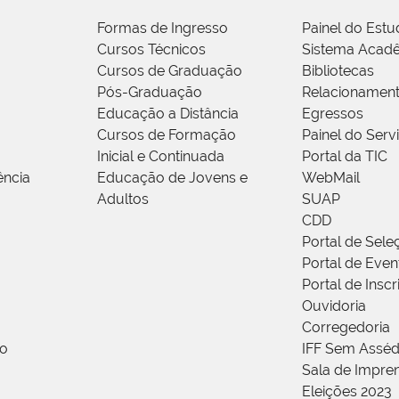
Formas de Ingresso
Painel do Estu
Cursos Técnicos
Sistema Acad
Cursos de Graduação
Bibliotecas
Pós-Graduação
Relacionamen
Educação a Distância
Egressos
Cursos de Formação
Painel do Serv
Inicial e Continuada
Portal da TIC
ência
Educação de Jovens e
WebMail
Adultos
SUAP
CDD
Portal de Sele
Portal de Even
Portal de Insc
Ouvidoria
Corregedoria
ão
IFF Sem Asséd
Sala de Impren
Eleições 2023