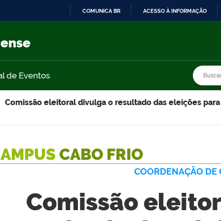
COMUNICA BR
ACESSO À INFORMAÇÃO
IR
PARA
nense
O
CONTEÚDO
Busca
Busca
al de Eventos
Comissão eleitoral divulga o resultado das eleições pa
CAMPUS
CABO FRIO
COORDENAÇÃO DE 
Comissão eleitor