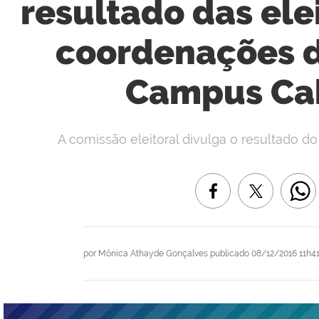
resultado das ele
coordenações d
Campus Cab
A comissão eleitoral divulga o resultado do
por
Mônica Athayde Gonçalves
publicado
08/12/2016 11h4