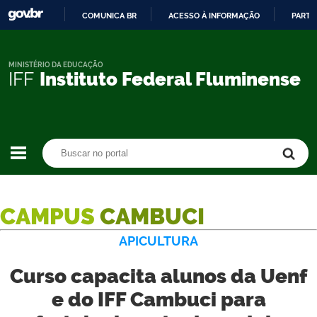
COMUNICA BR
ACESSO À INFORMAÇÃO
PARTI
IR
PARA
O
MINISTÉRIO DA EDUCAÇÃO
IFF
Instituto Federal Fluminense
CONTEÚDO
Buscar no portal
Buscar no portal
CAMPUS
CAMBUCI
APICULTURA
Curso capacita alunos da Uenf
e do IFF Cambuci para