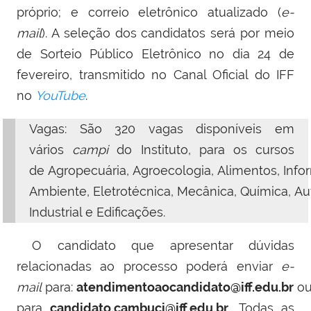
próprio; e correio eletrônico atualizado (
e-
mail
).
A seleção dos candidatos será por meio
de Sorteio Público Eletrônico no dia 24 de
fevereiro, transmitido no Canal Oficial do IFF
no
YouTube
.
Vagas: São 320 vagas disponíveis em
vários
campi
do Instituto, para os cursos
de Agropecuária, Agroecologia, Alimentos, Info
Ambiente, Eletrotécnica, Mecânica, Química, 
Industrial e Edificações.
O candidato que apresentar dúvidas
relacionadas ao processo poderá enviar
e-
mail
para:
atendimentoaocandidato@iff.edu.br
o
para
candidato.cambuci@iff.edu.br
. Todas as