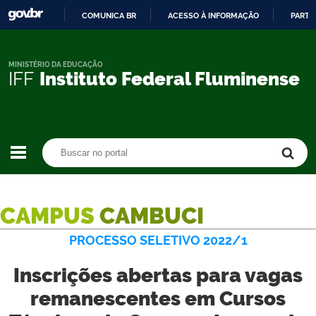
COMUNICA BR
ACESSO À INFORMAÇÃO
PARTI
IR
PARA
O
MINISTÉRIO DA EDUCAÇÃO
IFF
Instituto Federal Fluminense
CONTEÚDO
Buscar no portal
Buscar no portal
CAMPUS
CAMBUCI
PROCESSO SELETIVO 2022/1
Inscrições abertas para vagas
remanescentes em Cursos