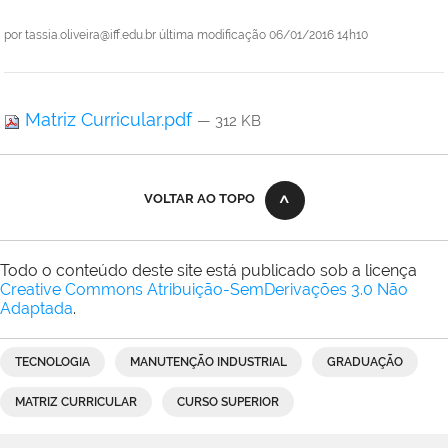
por
tassia.oliveira@iff.edu.br
última modificação
06/01/2016 14h10
Matriz Curricular.pdf
— 312 KB
VOLTAR AO TOPO
Todo o conteúdo deste site está publicado sob a licença
Creative Commons Atribuição-SemDerivações 3.0 Não
Adaptada
.
TECNOLOGIA
MANUTENÇÃO INDUSTRIAL
GRADUAÇÃO
MATRIZ CURRICULAR
CURSO SUPERIOR