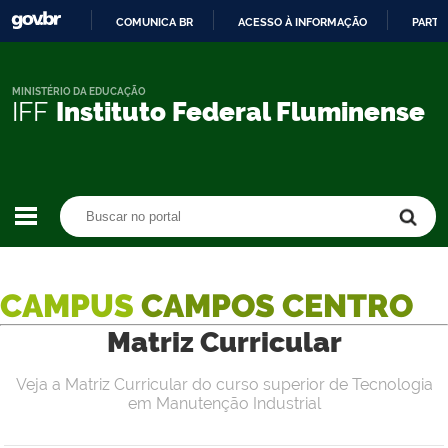
COMUNICA BR
ACESSO À INFORMAÇÃO
PARTI
IR
PARA
O
MINISTÉRIO DA EDUCAÇÃO
IFF
Instituto Federal Fluminense
CONTEÚDO
Buscar no portal
Buscar no portal
CAMPUS
CAMPOS CENTRO
Matriz Curricular
Veja a Matriz Curricular do curso superior de Tecnologia
em Manutenção Industrial